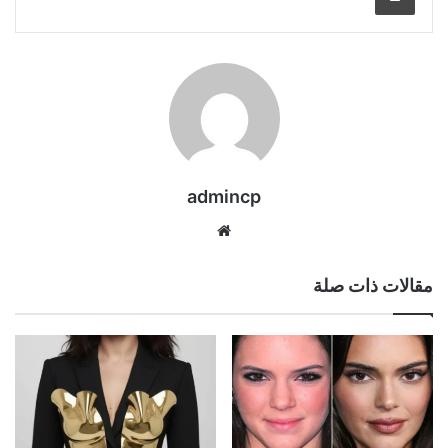
admincp
موق
ع
الوي
مقالات ذات صلة
ب