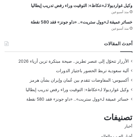
وكيل غوارديولا لـ«عكاظ»: التوقيت وراء رفض تدريب إيطاليا
منذ أسبوعين
خسائر عميقة لـ«وول ستريت».. «داو جونز» فقد 580 نقطة
منذ أسبوعين
أحدث المقالات
الأزرار تتحوّل إلى عنصر تطريز.. صيحة مبتكرة تزين أزياء 2026
آلية سعودية تربط الحضور باجتياز الدورات
أكسيوس: المفاوضات تتقدم بين عُمان وإيران بشأن هرمز
وكيل غوارديولا لـ«عكاظ»: التوقيت وراء رفض تدريب إيطاليا
خسائر عميقة لـ«وول ستريت».. «داو جونز» فقد 580 نقطة
تصنيفات
أخبار
أخبار العرب والعالم