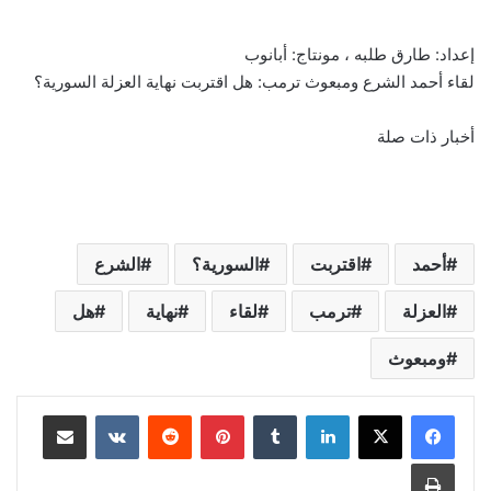
إعداد: طارق طلبه ، مونتاج: أبانوب
لقاء أحمد الشرع ومبعوث ترمب: هل اقتربت نهاية العزلة السورية؟
أخبار ذات صلة
أحمد
اقتربت
السورية؟
الشرع
العزلة
ترمب
لقاء
نهاية
هل
ومبعوث
لينكدإن
‏Tumblr
بينتيريست
‏Reddit
‏VKontakte
مشاركة عبر البريد
طباعة