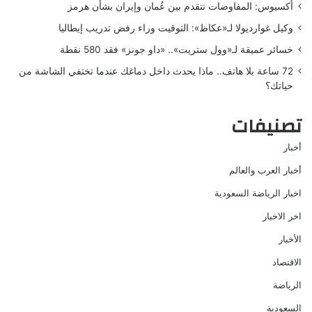
أكسيوس: المفاوضات تتقدم بين عُمان وإيران بشأن هرمز
وكيل غوارديولا لـ«عكاظ»: التوقيت وراء رفض تدريب إيطاليا
خسائر عميقة لـ«وول ستريت».. «داو جونز» فقد 580 نقطة
72 ساعة بلا هاتف.. ماذا يحدث داخل دماغك عندما تختفي الشاشة من
حياتك؟
تصنيفات
أخبار
أخبار العرب والعالم
اخبار الرياضة السعودية
اخر الاخبار
الأخبار
الاقتصاد
الرياضة
السعودية