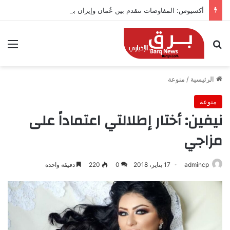
أكسيوس: المفاوضات تتقدم بين عُمان وإيران بشأن هرمز
بحث عن
الق
الرئيسية
/
منوعة
منوعة
نيفين: أختار إطلالتي اعتماداً على
مزاجي
admincp
17 يناير، 2018
0
220
دقيقة واحدة