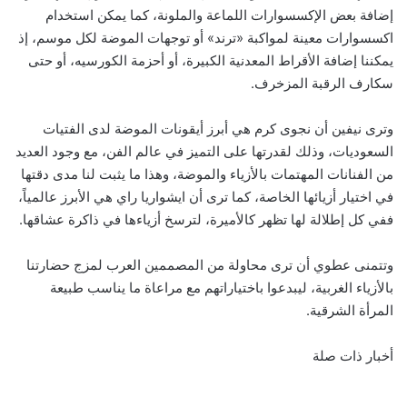
إضافة بعض الإكسسوارات اللماعة والملونة، كما يمكن استخدام
اكسسوارات معينة لمواكبة «ترند» أو توجهات الموضة لكل موسم، إذ
يمكننا إضافة الأقراط المعدنية الكبيرة، أو أحزمة الكورسيه، أو حتى
سكارف الرقبة المزخرف.
وترى نيفين أن نجوى كرم هي أبرز أيقونات الموضة لدى الفتيات
السعوديات، وذلك لقدرتها على التميز في عالم الفن، مع وجود العديد
من الفنانات المهتمات بالأزياء والموضة، وهذا ما يثبت لنا مدى دقتها
في اختيار أزيائها الخاصة، كما ترى أن ايشواريا راي هي الأبرز عالمياً،
ففي كل إطلالة لها تظهر كالأميرة، لترسخ أزياءها في ذاكرة عشاقها.
وتتمنى عطوي أن ترى محاولة من المصممين العرب لمزج حضارتنا
بالأزياء الغربية، ليبدعوا باختياراتهم مع مراعاة ما يناسب طبيعة
المرأة الشرقية.
أخبار ذات صلة