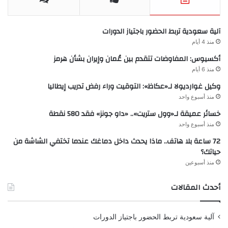
آلية سعودية تربط الحضور باجتياز الدورات
منذ 4 أيام
أكسيوس: المفاوضات تتقدم بين عُمان وإيران بشأن هرمز
منذ 6 أيام
وكيل غوارديولا لـ«عكاظ»: التوقيت وراء رفض تدريب إيطاليا
منذ أسبوع واحد
خسائر عميقة لـ«وول ستريت».. «داو جونز» فقد 580 نقطة
منذ أسبوع واحد
72 ساعة بلا هاتف.. ماذا يحدث داخل دماغك عندما تختفي الشاشة من
حياتك؟
منذ أسبوعين
أحدث المقالات
آلية سعودية تربط الحضور باجتياز الدورات