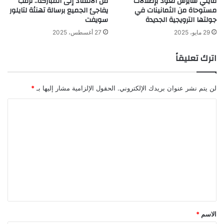
مايلي سايرس تعود بإطلالات
من الانتقاد إلى المباركة.. ترمب
مستوحاة من الثمانينات في
يفاجئ الجميع برسالة تهنئة لتايلور
جولتها الترويجية الجديدة
سويفت
29 مايو، 2025
27 أغسطس، 2025
اترك تعليقاً
لن يتم نشر عنوان بريدك الإلكتروني.
الحقول الإلزامية مشار إليها بـ
*
ا
ل
ت
ع
ل
ي
ق
*
الاسم
*