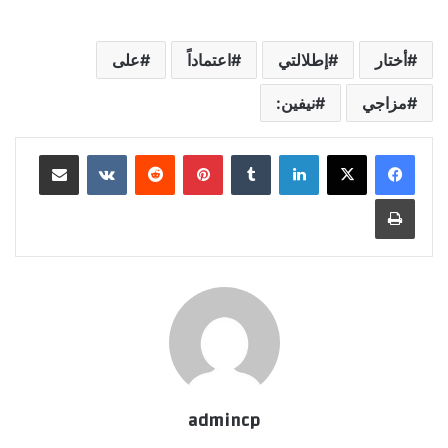
أختار
إطلالتي
اعتماداً
على
مزاجي
نيفين:
لينكدإن
‏Tumblr
بينتيريست
‏Reddit
‏VKontakte
مشاركة عبر البريد
طباعة
admincp