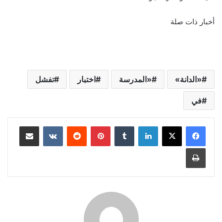
أخبار ذات صلة
«الدانة»
«المدرسة
اختبار
تفشل
في
لينكدإن
‏Tumblr
بينتيريست
‏Reddit
‏VKontakte
مشاركة عبر البريد
طباعة