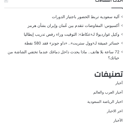
أحدث المقالات
آلية سعودية تربط الحضور باجتياز الدورات
أكسيوس: المفاوضات تتقدم بين عُمان وإيران بشأن هرمز
وكيل غوارديولا لـ«عكاظ»: التوقيت وراء رفض تدريب إيطاليا
خسائر عميقة لـ«وول ستريت».. «داو جونز» فقد 580 نقطة
72 ساعة بلا هاتف.. ماذا يحدث داخل دماغك عندما تختفي الشاشة من
حياتك؟
تصنيفات
أخبار
أخبار العرب والعالم
اخبار الرياضة السعودية
اخر الاخبار
الأخبار