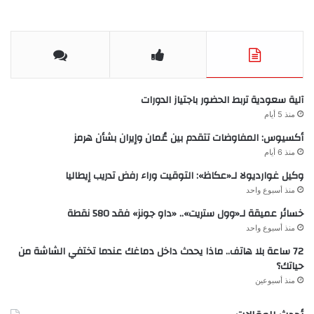
آلية سعودية تربط الحضور باجتياز الدورات
منذ 5 أيام
أكسيوس: المفاوضات تتقدم بين عُمان وإيران بشأن هرمز
منذ 6 أيام
وكيل غوارديولا لـ«عكاظ»: التوقيت وراء رفض تدريب إيطاليا
منذ أسبوع واحد
خسائر عميقة لـ«وول ستريت».. «داو جونز» فقد 580 نقطة
منذ أسبوع واحد
72 ساعة بلا هاتف.. ماذا يحدث داخل دماغك عندما تختفي الشاشة من
حياتك؟
منذ أسبوعين