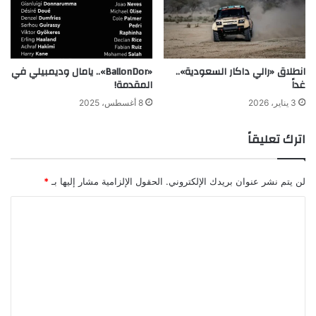
انطلاق «رالي داكار السعودية»..
«BallonDor».. يامال وديمبيلي في
غداً
المقدمة!
3 يناير، 2026
8 أغسطس، 2025
اترك تعليقاً
لن يتم نشر عنوان بريدك الإلكتروني.
الحقول الإلزامية مشار إليها بـ
*
ا
ل
ت
ع
ل
ي