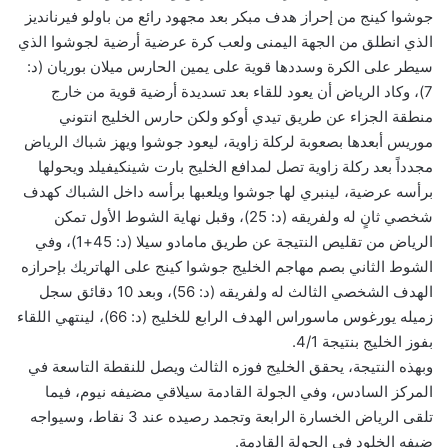
جوشوا كينج من إحراز هدف مبكر بعد مجهود رائع من باولو فيرنانديز
الذي انطلق من الجهة اليمنى ولعب كرة عرضية أرضية لجوشوا الذي
سيطر على الكرة وسددها قوية على يمين الحارس ميلان بوريان (د:
7)، وكاد الرياض أن يعود للقاء بعد تسديدة أرضية قوية من خارج
منطقة الجزاء عن طريق تيدي أوكو ولكن حارس الخليج انتوني
موريس أبعدها بصعوبة لركلة زاوية، ليعود جوشوا ويهز شباك الرياض
مجدداً بعد ركلة زاوية تصل لمدافع الخليج بارت شينكيفيلد ويحولها
برأسه عرضية، لينبري لها جوشوا ويلعبها برأسه داخل الشباك كهدف
شخصي ثانٍ له ولفريقه (د: 25)، وقبل نهاية الشوط الأول تمكن
الرياض من تقليص النتيجة عن طريق مامادو سيلا (د: 45+1)، وفي
الشوط الثاني بصم مهاجم الخليج جوشوا كينج على الهاتريك بإحرازه
الهدف الشخصي الثالث له ولفريقه (د: 56)، وبعد 10 دقائق سجل
زميله يورغوس ماسوراس الهدف الرابع للخليج (د: 66)، لينتهي اللقاء
بفوز الخليج بنتيجة 4/1.
وبهذه النتيجة، يحقق الخليج فوزه الثالث ويصل للنقطة التاسعة في
المركز السادس، وفي الجولة القادمة سيلاقي مضيفه نيوم، فيما
تلقى الرياض الخسارة الرابعة وتجمد رصيده عند 3 نقاط، وسيواجه
ضيفه الخلود في الجولة القادمة.