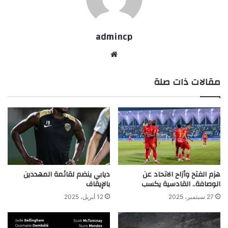
admincp
موق
ع
مقالات ذات صلة
الوي
ب
هزم الفتح وأزاح الاتحاد عن
ديابي ينضم لقائمة المهددين
الوصافة.. القادسية يكسب
بالإيقاف
27 سبتمبر، 2025
12 أبريل، 2025