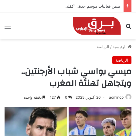
ضمن فعاليات موسم جدة.. “كمّلنا” تطلق بطولتها في جدة التاريخية بجوائز 150 ألف ريال
بحث عن
الق
الرئيسية
/
الرياضة
الرياضة
ميسي يواسي شباب الأرجنتين..
ويتجاهل تهنئة المغرب
admincp
20 أكتوبر، 2025
0
127
دقيقة واحدة