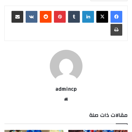
لينكدإن
‏Tumblr
بينتيريست
‏Reddit
‏VKontakte
مشاركة عبر البريد
طباعة
admincp
موق
ع
مقالات ذات صلة
الوي
ب