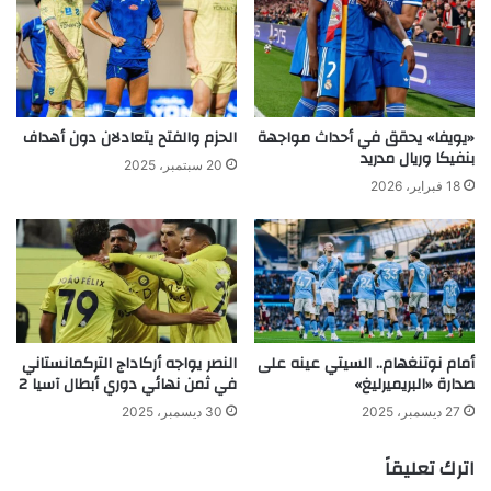
«يويفا» يحقق في أحداث مواجهة
الحزم والفتح يتعادلان دون أهداف
بنفيكا وريال مدريد
20 سبتمبر، 2025
18 فبراير، 2026
أمام نوتنغهام.. السيتي عينه على
النصر يواجه أركاداج التركمانستاني
صدارة «البريميرليغ»
في ثمن نهائي دوري أبطال آسيا 2
27 ديسمبر، 2025
30 ديسمبر، 2025
اترك تعليقاً