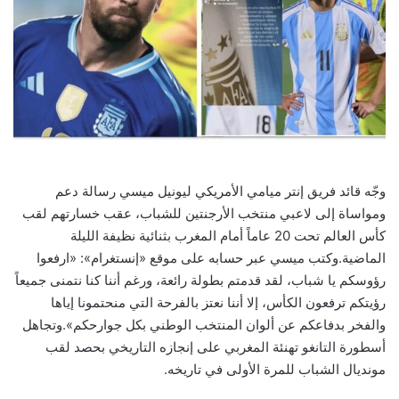
وجّه قائد فريق إنتر ميامي الأمريكي ليونيل ميسي رسالة دعم
ومواساة إلى لاعبي منتخب الأرجنتين للشباب، عقب خسارتهم لقب
كأس العالم تحت 20 عاماً أمام المغرب بثنائية نظيفة الليلة
الماضية.وكتب ميسي عبر حسابه على موقع «إنستغرام»: «ارفعوا
رؤوسكم يا شباب، لقد قدمتم بطولة رائعة، ورغم أننا كنا نتمنى جميعاً
رؤيتكم ترفعون الكأس، إلا أننا نعتز بالفرحة التي منحتمونا إياها
والفخر بدفاعكم عن ألوان المنتخب الوطني بكل جوارحكم».وتجاهل
أسطورة التانغو تهنئة المغربي على إنجازه التاريخي بحصد لقب
مونديال الشباب للمرة الأولى في تاريخه.