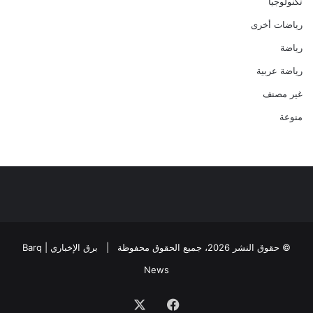
تكنولوجيا
رياضات أخرى
رياضة
رياضة عربية
غير مصنف
منوعة
© حقوق النشر 2026، جميع الحقوق محفوظة |
برق الإخباري | Barq
News
فيسبوك
‫X