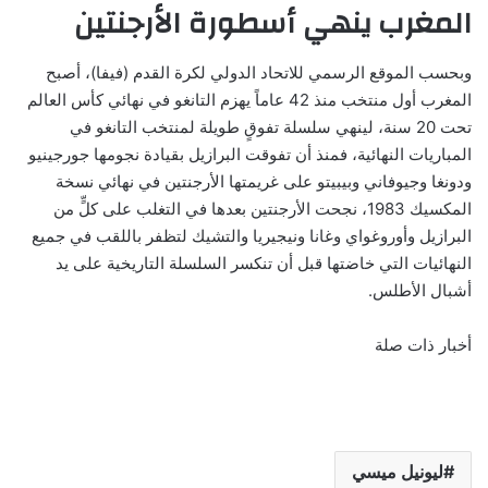
المغرب ينهي أسطورة الأرجنتين
وبحسب الموقع الرسمي للاتحاد الدولي لكرة القدم (فيفا)، أصبح
المغرب أول منتخب منذ 42 عاماً يهزم التانغو في نهائي كأس العالم
تحت 20 سنة، لينهي سلسلة تفوقٍ طويلة لمنتخب التانغو في
المباريات النهائية، فمنذ أن تفوقت البرازيل بقيادة نجومها جورجينيو
ودونغا وجيوفاني وبيبيتو على غريمتها الأرجنتين في نهائي نسخة
المكسيك 1983، نجحت الأرجنتين بعدها في التغلب على كلٍّ من
البرازيل وأوروغواي وغانا ونيجيريا والتشيك لتظفر باللقب في جميع
النهائيات التي خاضتها قبل أن تنكسر السلسلة التاريخية على يد
أشبال الأطلس.
أخبار ذات صلة
ليونيل ميسي