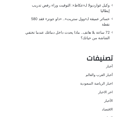
وكيل غوارديولا لـ«عكاظ»: التوقيت وراء رفض تدريب
إيطاليا
خسائر عميقة لـ«وول ستريت».. «داو جونز» فقد 580
نقطة
72 ساعة بلا هاتف.. ماذا يحدث داخل دماغك عندما تختفي
الشاشة من حياتك؟
تصنيفات
أخبار
أخبار العرب والعالم
اخبار الرياضة السعودية
اخر الاخبار
الأخبار
الاقتصاد