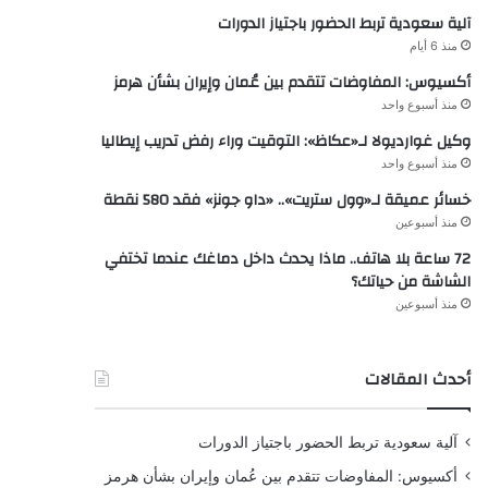
آلية سعودية تربط الحضور باجتياز الدورات
منذ 6 أيام
أكسيوس: المفاوضات تتقدم بين عُمان وإيران بشأن هرمز
منذ أسبوع واحد
وكيل غوارديولا لـ«عكاظ»: التوقيت وراء رفض تدريب إيطاليا
منذ أسبوع واحد
خسائر عميقة لـ«وول ستريت».. «داو جونز» فقد 580 نقطة
منذ أسبوعين
72 ساعة بلا هاتف.. ماذا يحدث داخل دماغك عندما تختفي
الشاشة من حياتك؟
منذ أسبوعين
أحدث المقالات
آلية سعودية تربط الحضور باجتياز الدورات
أكسيوس: المفاوضات تتقدم بين عُمان وإيران بشأن هرمز