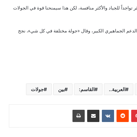
 تواجداً للجياد والأكثر منافسة، لكن هذا سيمنحنا قوة في الجولات
والدعم الجماهيري الكبير، وقال «جولة مختلفة في كل شيء، نجح
العربية..
القاسم:
بين
جولات
بينتيريست
‏Reddit
‏VKontakte
مشاركة عبر البريد
طباعة