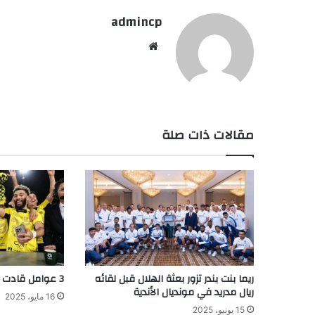
admincp
موق
ع
الوي
ب
مقالات ذات صلة
ريما بنت بندر تزور بعثة الهلال قبل لقائه
3 عوامل قادت الاتحاد للقب
ريال مدريد في مونديال الأندية
16 مايو، 2025
15 يونيو، 2025