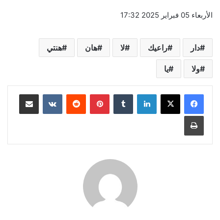
الأربعاء 05 فبراير 2025 17:32
دار
راعيك
لا
هان
هنتي
ولا
يا
لينكدإن
‏Tumblr
بينتيريست
‏Reddit
‏VKontakte
مشاركة عبر البريد
طباعة