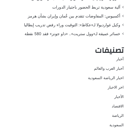
آلية سعودية تربط الحضور باجتياز الدورات
أكسيوس: المفاوضات تتقدم بين عُمان وإيران بشأن هرمز
وكيل غوارديولا لـ«عكاظ»: التوقيت وراء رفض تدريب إيطاليا
خسائر عميقة لـ«وول ستريت».. «داو جونز» فقد 580 نقطة
تصنيفات
أخبار
أخبار العرب والعالم
اخبار الرياضة السعودية
اخر الاخبار
الأخبار
الاقتصاد
الرياضة
السعودية