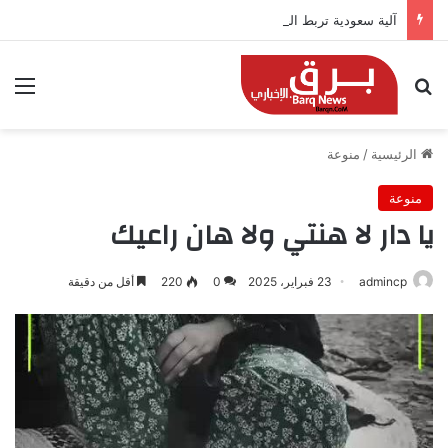
آلية سعودية تربط الحضور باجتياز الدورات
بحث عن
الق
الرئيسية
/
منوعة
منوعة
يا دار لا هنتي ولا هان راعيك
admincp
23 فبراير، 2025
0
220
أقل من دقيقة