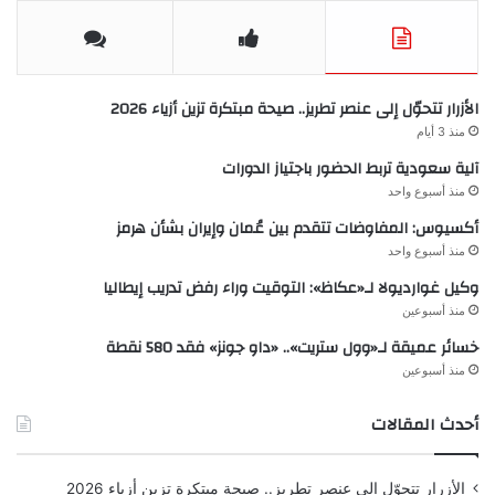
الأزرار تتحوّل إلى عنصر تطريز.. صيحة مبتكرة تزين أزياء 2026
منذ 3 أيام
آلية سعودية تربط الحضور باجتياز الدورات
منذ أسبوع واحد
أكسيوس: المفاوضات تتقدم بين عُمان وإيران بشأن هرمز
منذ أسبوع واحد
وكيل غوارديولا لـ«عكاظ»: التوقيت وراء رفض تدريب إيطاليا
منذ أسبوعين
خسائر عميقة لـ«وول ستريت».. «داو جونز» فقد 580 نقطة
منذ أسبوعين
أحدث المقالات
الأزرار تتحوّل إلى عنصر تطريز.. صيحة مبتكرة تزين أزياء 2026