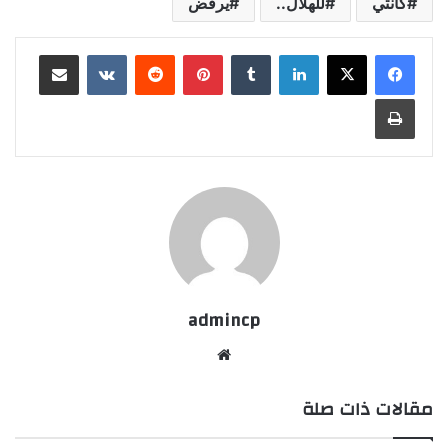
كانتي
للهلال..
يرفض
لينكدإن
‏Tumblr
بينتيريست
‏Reddit
‏VKontakte
مشاركة عبر البريد
طباعة
admincp
موق
ع
مقالات ذات صلة
الوي
ب