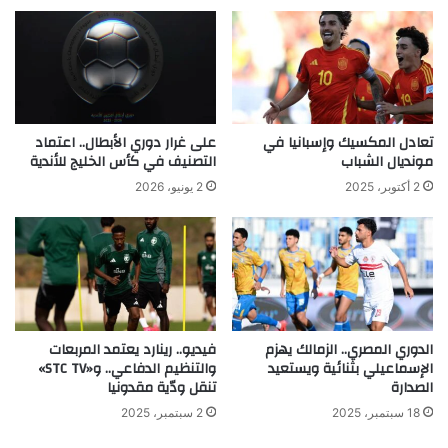
تعادل المكسيك وإسبانيا في
على غرار دوري الأبطال.. اعتماد
مونديال الشباب
التصنيف في كأس الخليج للأندية
2 أكتوبر، 2025
2 يونيو، 2026
الدوري المصري.. الزمالك يهزم
فيديو.. رينارد يعتمد المربعات
الإسماعيلي بثنائية ويستعيد
والتنظيم الدفاعي.. و«STC TV»
الصدارة
تنقل ودّية مقدونيا
18 سبتمبر، 2025
2 سبتمبر، 2025