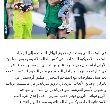
في الوقت الذي يستعد فيه فريق الهلال للمغادرة إلى الولايات
المتحدة الأمريكية للمشاركة في كأس العالم للأندية، وخوض مواجهته
الأولى أمام ريال مدريد يوم 18 يونيو الجاري، إذ يسابق صناع القرار
في «الزعيم» الزمن من أجل التعاقد مع بعض النجوم لتدعيم صفوفه
بعد فشل مفاوضاته مع المهاجم النيجيري فيكتور أوسيمين من
نابولي، وصانع الألعاب البرتغالي برونو فيرنانديز من مانشستر يونايتد،
والظهير الأيسر الفرنسي ثيو هيرنانديز من ميلان، والمهاجم
الأوروغوياني داروين نونيز لاعب ليفربول، قبل إغلاق فترة القيد
الاستثنائية الخاصة بكأس العالم للأندية، مساء اليوم الثلاثاء.