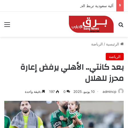
آلية سعودية تربط الحضور باجتياز الدورات
بحث عن
الق
الرئيسية
/
الرياضة
الرياضة
بعد كانتي.. الأهلي يرفض إعارة
محرز للهلال
admincp
10 يونيو، 2025
0
197
دقيقة واحدة