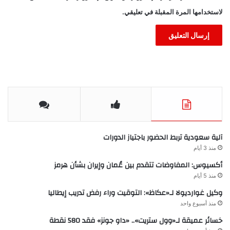
لاستخدامها المرة المقبلة في تعليقي.
آلية سعودية تربط الحضور باجتياز الدورات
منذ 3 أيام
أكسيوس: المفاوضات تتقدم بين عُمان وإيران بشأن هرمز
منذ 5 أيام
وكيل غوارديولا لـ«عكاظ»: التوقيت وراء رفض تدريب إيطاليا
منذ أسبوع واحد
خسائر عميقة لـ«وول ستريت».. «داو جونز» فقد 580 نقطة