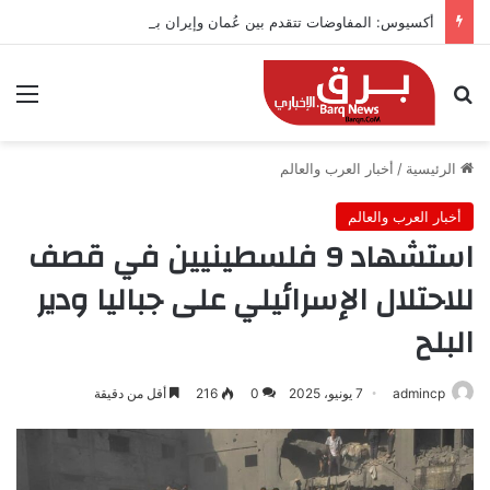
أكسيوس: المفاوضات تتقدم بين عُمان وإيران بشأن هرمز
بحث عن
الق
الرئيسية
/
أخبار العرب والعالم
أخبار العرب والعالم
استشهاد 9 فلسطينيين في قصف
للاحتلال الإسرائيلي على جباليا ودير
البلح
admincp
7 يونيو، 2025
0
216
أقل من دقيقة