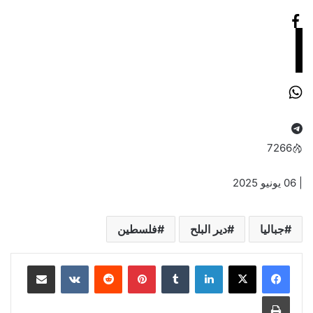
7266
| 06 يونيو 2025
جباليا
دير البلح
فلسطين
لينكدإن
‏Tumblr
بينتيريست
‏Reddit
‏VKontakte
مشاركة عبر البريد
طباعة