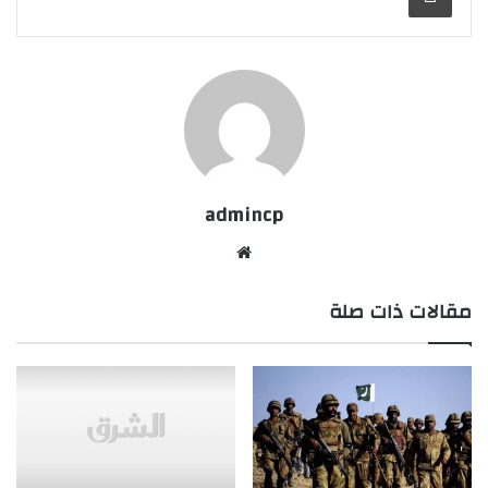
admincp
موق
ع
مقالات ذات صلة
الوي
ب