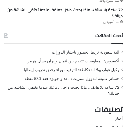
منذ أسبوع واحد
72 ساعة بلا هاتف.. ماذا يحدث داخل دماغك عندما تختفي الشاشة من
حياتك؟
منذ أسبوعين
أحدث المقالات
آلية سعودية تربط الحضور باجتياز الدورات
أكسيوس: المفاوضات تتقدم بين عُمان وإيران بشأن هرمز
وكيل غوارديولا لـ«عكاظ»: التوقيت وراء رفض تدريب إيطاليا
خسائر عميقة لـ«وول ستريت».. «داو جونز» فقد 580 نقطة
72 ساعة بلا هاتف.. ماذا يحدث داخل دماغك عندما تختفي الشاشة من
حياتك؟
تصنيفات
أخبار