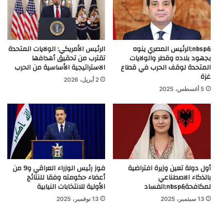
&nbsp;الرئيس المصري ينوه
الرئيس الأمريكي: الولايات المتحدة
بجهود بلاده وقطر والولايات
تقترب من تحقيق أهدافها
المتحدة لوقف الحرب في قطاع
الاستراتيجية الأساسية من الحرب
غزة
2 أبريل، 2026
5 أغسطس، 2025
أول دولة تعين وزيرة افتراضية
فوز رئيس الوزراء العراقي و9 من
بالذكاء الاصطناعي
أعضاء حكومته وفقا للنتائج
لمكافحة&nbsp;الفساد
الأولية للانتخابات النيابية
13 سبتمبر، 2025
13 نوفمبر، 2025