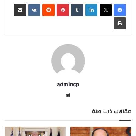
لينكدإن
‏Tumblr
بينتيريست
‏Reddit
‏VKontakte
مشاركة عبر البريد
طباعة
admincp
موق
ع
مقالات ذات صلة
الوي
ب