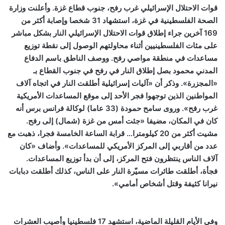
قوات الاحتلال الإسرائيلي غرب رفح، جنوب قطاع غزة. وأعلنت وزارة
الصحة الفلسطينية في غزة، استشهاد 31 شخصا وإصابة أكثر من
169 آخرين جراء إطلاق قوات الاحتلال الإسرائيلي النار بشكل مباشر
على مئات الفلسطينيين أثناء محاولتهم الوصول إلى نقطة توزيع
مساعدات في منطقة مواصي رفح. ووصف الناطق باسم الدفاع
المدني محمود بصل إطلاق النار في رفح في جنوب القطاع بـ
«المجزرة». وذكر أن «آليات إسرائيلية أطلقت النار في اتجاه آلاف
المواطنين الذين توجهوا فجر الأحد إلى موقع المساعدات الأمريكية
غرب رفح». وروى سامح حمودة (33 عاما) لوكالة فرانس برس أنه
كان في المكان، مضيفا «جئت أمس من غزة (شمال) إلى رفح.
مشيت أكثر من 20 كيلومترا… قرابة الساعة الخامسة فجرا، ذهبت مع
عدد من أقاربي إلى المركز الأمريكي للمساعدات». وأضاف «كان
آلاف الناس ينتظرون فتح المركز، إلى أن بدأ توزيع المساعدات.
فجأة، أطلقت طائرات مسيّرة النار على الناس، كذلك أطلقت دبابات
نيرانا كثيفة وقتل أشخاص أمامي».
وفي الأيام القليلة الماضية، استشهد 17 فلسطينيا وأصيب العشرات