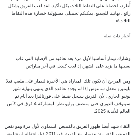
أُطرد، لحصلنا على النقاط الثلاث بكل تأكيد. لقد لعب الفريق بشكل
رائع.. تهانينا للجميع. يمكنكم تحميلي مسؤولية خسارة هذه النقاط
الثلاث!».
أخبار ذات صلة
وشارك نيمار أساسيا لأول مرة بعد تعافيه من الإصابة التي غاب
بسببها ما يزيد على الشهر، إذ لعب كبديل في آخر مباراتين.
ومن المرجح أن تكون تلك المباراة هي الأخيرة لنيمار على ملعب فيلا
بليميرو معقل سانتوس إذا لم يجدد تعاقده الذي ينتهي بنهاية شهر
يونيو الجاري، لأن الفريق سيحل ضيفا على فورتاليزا بعد أيام ثم
سيتوقف الدوري حتى منتصف يوليو نظرا لمشاركة 4 فرق في كأس
العالم للأندية 2025.
اللقاء شهد أيضا ظهور الفريق بالقميص السماوي لأول مرة وهو نفس
القميص الذي ارتداه نيمار مع الفريق في 2011 قبل انتقاله لبرشلونة.