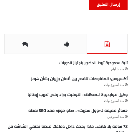
آلية سعودية تربط الحضور باجتياز الدورات
منذ 6 أيام
أكسيوس: المفاوضات تتقدم بين عُمان وإيران بشأن هرمز
منذ أسبوع واحد
وكيل غوارديولا لـ«عكاظ»: التوقيت وراء رفض تدريب إيطاليا
منذ أسبوع واحد
خسائر عميقة لـ«وول ستريت».. «داو جونز» فقد 580 نقطة
منذ أسبوعين
72 ساعة بلا هاتف.. ماذا يحدث داخل دماغك عندما تختفي الشاشة من