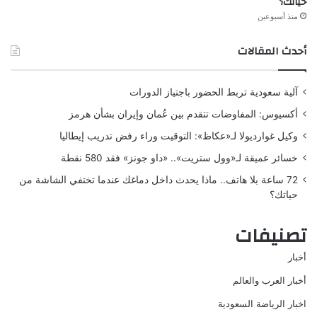
حياتك؟
منذ أسبوعين
أحدث المقالات
آلية سعودية تربط الحضور باجتياز الدورات
أكسيوس: المفاوضات تتقدم بين عُمان وإيران بشأن هرمز
وكيل غوارديولا لـ«عكاظ»: التوقيت وراء رفض تدريب إيطاليا
خسائر عميقة لـ«وول ستريت».. «داو جونز» فقد 580 نقطة
72 ساعة بلا هاتف.. ماذا يحدث داخل دماغك عندما تختفي الشاشة من
حياتك؟
تصنيفات
أخبار
أخبار العرب والعالم
اخبار الرياضة السعودية