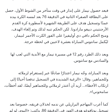
فبعد حصول نيمار على إنذار في وقت متأخر من الشوط الأول، حصل
على البطاقة الصفراء الثانية في الدقيقة 76 بعد لمسه الكرة بيده
عمدًا وتسجيل هدف على الطريقة الشهيرة لأسطورة كرة القدم
الأرجنتيني دييغو مارادونا. لكن الحكم تنبه لذلك وتم إلغاء الهدف،
ومنح الحكم دافي دي أوليفيرا على الفور الكرت الأحمر لنيمار،
ليُكمل سانتوس المباراة بعشرة لاعبين في لحظة حرجة.
ويعد ذلك الطرد رقم 12 في مسيرة نيمار مع الأندية التي لعب لها
والسادس مع سانتوس.
وبعد المباراة، وجّه نيمار اعتذارًا صادقًا عبر إنستغرام لزملائه
وللجماهير، وقال: «الرغبة الشديدة في التسجيل تدفعنا أحيانًا إلى
ارتكاب الأخطاء… أريد أن أعتذر لزملائي وللجماهير أيضًا، لقد أخطأت،
سامحوني!».
كما أعرب المهاجم البرازيلي عن ندمه لخذلان فريقه، خصوصا بعد
تسجيل بوتافوغو هدف الفوز في الدقيقة 86. وكتب: «اليوم، لو لم