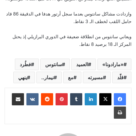
وازدادت مشاكل سانتوس بعدما سجل أرتور هدفا في الدقيقة 86 قاد
حامل اللقب لخطف الـ 3 نقاط.
ويعاني سانتوس من انطلاقة ضعيفة في الدوري البرازيلي إذ يحتل
المركز الـ 18 برصيد 8 نقاط.
«مارادونا»
العميد
سانتوس
فطُرد
قلّد
مسيرته
مع
نيمار..
ينهي
لينكدإن
‏Tumblr
بينتيريست
‏Reddit
‏VKontakte
مشاركة عبر البريد
طباعة