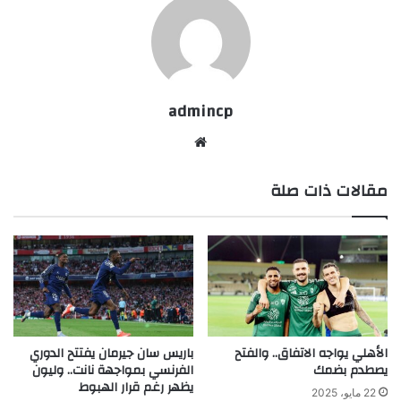
admincp
موق
ع
مقالات ذات صلة
الوي
ب
الأهلي يواجه الاتفاق.. والفتح
باريس سان جيرمان يفتتح الدوري
يصطدم بضمك
الفرنسي بمواجهة نانت.. وليون
يظهر رغم قرار الهبوط
22 مايو، 2025