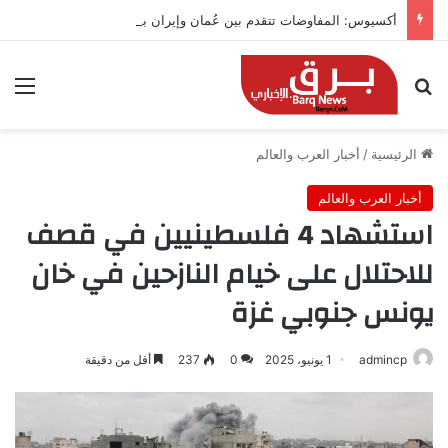
أكسيوس: المفاوضات تتقدم بين عُمان وإيران بشأن هرمز
بحث عن
الق
الرئيسية
/
أخبار العرب والعالم
أخبار العرب والعالم
استشهاد 4 فلسطينيين في قصف
للاحتلال على خيام النازحين في خان
يونس جنوبي غزة
admincp
1 يونيو، 2025
0
237
أقل من دقيقة