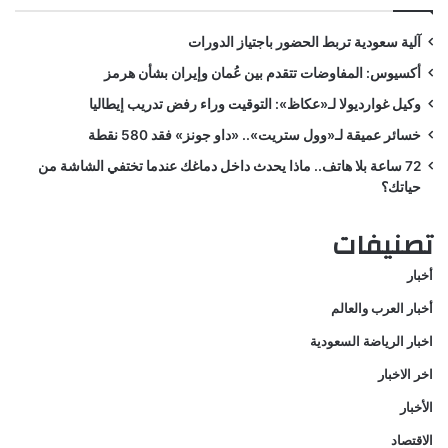
آلية سعودية تربط الحضور باجتياز الدورات
أكسيوس: المفاوضات تتقدم بين عُمان وإيران بشأن هرمز
وكيل غوارديولا لـ«عكاظ»: التوقيت وراء رفض تدريب إيطاليا
خسائر عميقة لـ«وول ستريت».. «داو جونز» فقد 580 نقطة
72 ساعة بلا هاتف.. ماذا يحدث داخل دماغك عندما تختفي الشاشة من
حياتك؟
تصنيفات
أخبار
أخبار العرب والعالم
اخبار الرياضة السعودية
اخر الاخبار
الأخبار
الاقتصاد