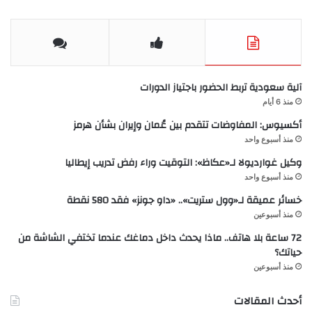
آلية سعودية تربط الحضور باجتياز الدورات
منذ 6 أيام
أكسيوس: المفاوضات تتقدم بين عُمان وإيران بشأن هرمز
منذ أسبوع واحد
وكيل غوارديولا لـ«عكاظ»: التوقيت وراء رفض تدريب إيطاليا
منذ أسبوع واحد
خسائر عميقة لـ«وول ستريت».. «داو جونز» فقد 580 نقطة
منذ أسبوعين
72 ساعة بلا هاتف.. ماذا يحدث داخل دماغك عندما تختفي الشاشة من
حياتك؟
منذ أسبوعين
أحدث المقالات