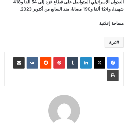
العدوان الإسرائيلي المتواصل على قطاع غزة إلى 54 ألفا و418
شهيدا، و124 ألفا و190 مصابا، منذ السابع من أكتوبر 2023.
مساحة إعلانية
غزة
لينكدإن
‏Tumblr
بينتيريست
‏Reddit
‏VKontakte
مشاركة عبر البريد
طباعة