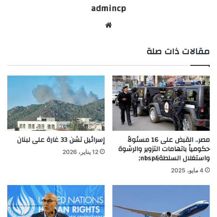
admincp
موق
ع
مقالات ذات صلة
الوي
ب
مصر.. القبض على 16 مسئولاً
إسرائيل تشن 33 غارة على لبنان
حكومياً باتهامات التزوير والرشوة
12 يناير، 2026
واستغلال السلطة&nbsp;
4 مايو، 2025