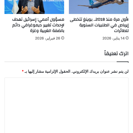
لأول مرة منذ 2018.. بوينغ تتخطى
مسؤول أممي: إسرائيل تهدف
إيرباص في الطلبيات السنوية
لإحداث تغيير ديموغرافي دائم
للطائرات
بالضفة الغربية وغزة
14 يناير، 2026
26 فبراير، 2026
اترك تعليقاً
لن يتم نشر عنوان بريدك الإلكتروني.
الحقول الإلزامية مشار إليها بـ
*
ا
ل
ت
ع
ل
ي