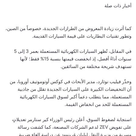
أخبار ذات صلة
كما أثرت زيادة المعروض من الطرازات الجديدة، خصوصاً من الصين،
وتطور تقنيات البطاريات على قيمة السيارات القديمة.
في المقابل، تُظهر السيارات الكهربائية المستعملة بعمر 3 إلى 5
سنوات أداءً أفضل، إذ انخفضت قيمتها بنسبة 15% فقط؛ لأنها
تستهدف شريحة مختلفة من السائقين.
وحذّر فيليب نوثارد، مدير الأبحاث في كوكس أوتوموتيف أوروبا، من
أن التخفيضات الكبيرة على السيارات الجديدة تقلل من جاذبية
المستعملة، مما يتطلب دعماً أكبر لسوق السيارات الكهربائية
المستعملة للحد من انخفاض القيمة.
استجابة لضغوط السوق، أعلن رئيس الوزراء كير ستارمر تعديلاتٍ
على تفويض
ZEV
لدعم الشركات المصنعة، كما كشفت رسالة
مسربة من وزيرة النقل ليليان غرينوود عن دراسة إلغاء ضريبة