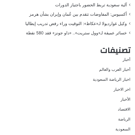
آلية سعودية تربط الحضور باجتياز الدورات
أكسيوس: المفاوضات تتقدم بين عُمان وإيران بشأن هرمز
وكيل غوارديولا لـ«عكاظ»: التوقيت وراء رفض تدريب إيطاليا
خسائر عميقة لـ«وول ستريت».. «داو جونز» فقد 580 نقطة
تصنيفات
أخبار
أخبار العرب والعالم
اخبار الرياضة السعودية
اخر الاخبار
الأخبار
الاقتصاد
الرياضة
السعودية