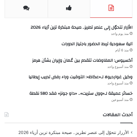
الأزرار تتحوّل إلى عنصر تطريز.. صيحة مبتكرة تزين أزياء 2026
منذ يوم واحد
آلية سعودية تربط الحضور باجتياز الدورات
منذ 6 أيام
أكسيوس: المفاوضات تتقدم بين عُمان وإيران بشأن هرمز
منذ أسبوع واحد
وكيل غوارديولا لـ«عكاظ»: التوقيت وراء رفض تدريب إيطاليا
منذ أسبوع واحد
خسائر عميقة لـ«وول ستريت».. «داو جونز» فقد 580 نقطة
منذ أسبوعين
أحدث المقالات
الأزرار تتحوّل إلى عنصر تطريز.. صيحة مبتكرة تزين أزياء 2026