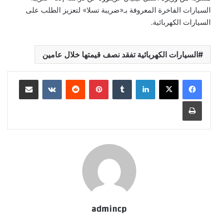
السيارات الفاخرة المعروفة بـ«ضريبة تسلا» لتعزيز الطلب على
السيارات الكهربائية.
السيارات الكهربائية تفقد نصف قيمتها خلال عامين
لينكدإن
‏Tumblr
بينتيريست
‏Reddit
‏VKontakte
مشاركة عبر البريد
طباعة
admincp