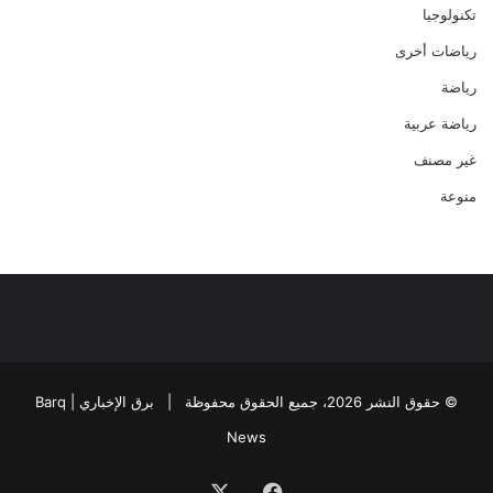
تكنولوجيا
رياضات أخرى
رياضة
رياضة عربية
غير مصنف
منوعة
© حقوق النشر 2026، جميع الحقوق محفوظة |
برق الإخباري | Barq
News
فيسبوك
‫X