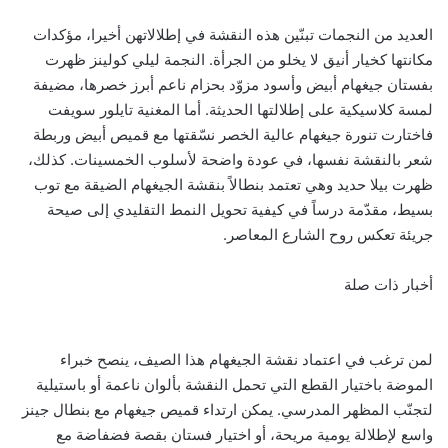
العديد من النجمات تبنّين هذه النقشة في إطلالاتهن أخيرا، مؤكدات
مكانتها كخيار أنيق لا يخلو من الجرأة. النجمة ليلي كولينز ظهرت
بفستان جيغهام أبيض وأسود مزوّد بحزام ناعم أبرز خصرها، مضيفة
لمسة كلاسيكية على إطلالتها الحديثة. أما المغنية تايلور سويفت
فاختارت تنورة جيغهام عالية الخصر نسّقتها مع قميص أبيض وربطة
شعر بالنقشة نفسها، في عودة واضحة لأسلوب الخمسينات. كذلك،
ظهرت بيلا حديد وهي تعتمد بنطالاً بنقشة الجيغهام الضيقة مع توب
بسيط، مقدّمة درساً في كيفية تحويل النمط التقليدي إلى صيحة
جريئة تعكس روح الشارع المعاصر.
أخبار ذات صلة
لمن ترغب في اعتماد نقشة الجيغهام هذا الصيف، ينصح خبراء
الموضة باختيار القطع التي تحمل النقشة بألوان ناعمة أو باستيلية
لتجنّب المظهر المدرسي. يمكن ارتداء قميص جيغهام مع بنطال جينز
واسع لإطلالة يومية مريحة، أو اختيار فستان بقصة فضفاضة مع