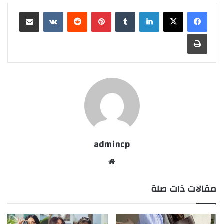
لينكدإن
‏Tumblr
بينتيريست
‏Reddit
‏VKontakte
مشاركة عبر البريد
طباعة
admincp
موق
ع
مقالات ذات صلة
الوي
ب