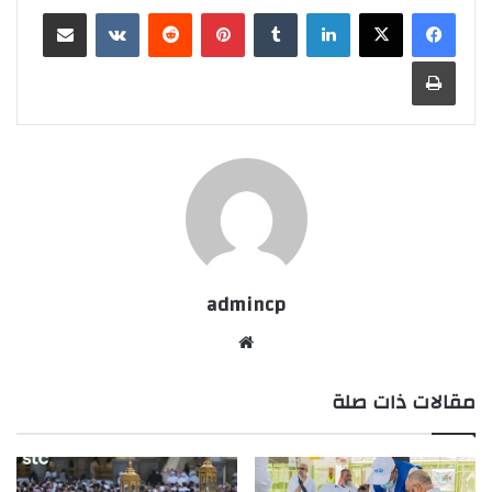
لينكدإن
‏Tumblr
بينتيريست
‏Reddit
‏VKontakte
مشاركة عبر البريد
طباعة
admincp
موق
ع
مقالات ذات صلة
الوي
ب