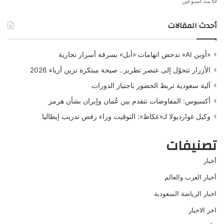
منذ أسبوعين
أحدث المقالات
«أوبن AI» تدحض اتهامات «أبل» بسرقة أسرار تجارية
الأزرار تتحوّل إلى عنصر تطريز.. صيحة مبتكرة تزين أزياء 2026
آلية سعودية تربط الحضور باجتياز الدورات
أكسيوس: المفاوضات تتقدم بين عُمان وإيران بشأن هرمز
وكيل غوارديولا لـ«عكاظ»: التوقيت وراء رفض تدريب إيطاليا
تصنيفات
أخبار
أخبار العرب والعالم
اخبار الرياضة السعودية
اخر الاخبار