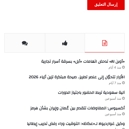
«أوبن AI» تدحض اتهامات «أبل» بسرقة أسرار تجارية
منذ 4 أيام
الأزرار تتحوّل إلى عنصر تطريز.. صيحة مبتكرة تزين أزياء 2026
منذ 7 أيام
آلية سعودية تربط الحضور باجتياز الدورات
منذ أسبوعين
أكسيوس: المفاوضات تتقدم بين عُمان وإيران بشأن هرمز
منذ أسبوعين
وكيل غوارديولا لـ«عكاظ»: التوقيت وراء رفض تدريب إيطاليا