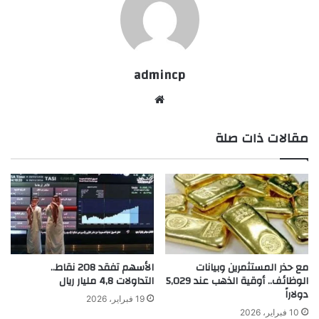
admincp
موق
ع
مقالات ذات صلة
الوي
ب
مع حذر المستثمرين وبيانات
الأسهم تفقد 208 نقاط..
الوظائف.. أوقية الذهب عند 5,029
التداولات 4,8 مليار ريال
دولاراً
19 فبراير، 2026
10 فبراير، 2026