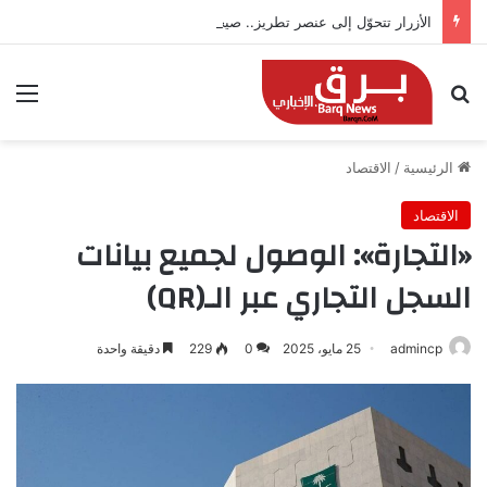
الأزرار تتحوّل إلى عنصر تطريز.. صيحة مبتكرة تزين أزياء 2026
بحث عن
الق
الرئيسية
/
الاقتصاد
الاقتصاد
«التجارة»: الوصول لجميع بيانات
السجل التجاري عبر الـ(QR)
admincp
25 مايو، 2025
0
229
دقيقة واحدة