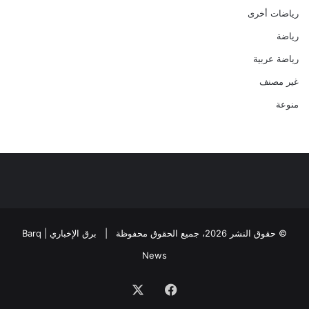
رياضات أخرى
رياضة
رياضة عربية
غير مصنف
منوعة
© حقوق النشر 2026، جميع الحقوق محفوظة |
برق الإخباري | Barq
News
فيسبوك
‫X