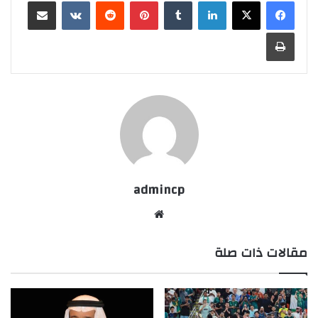
لينكدإن
‏Tumblr
بينتيريست
‏Reddit
‏VKontakte
مشاركة عبر البريد
طباعة
admincp
موق
ع
مقالات ذات صلة
الوي
ب