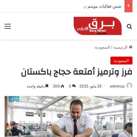
ضمن فعاليات موسم جدة.. “كمّلنا” تطلق بطولتها في جدة التاريخية بجوائز 150 ألف ريال
بحث عن
الق
الرئيسية
/
السعودية
السعودية
فرز وترميز أمتعة حجاج باكستان
admincp
25 مايو، 2025
0
209
دقيقة واحدة