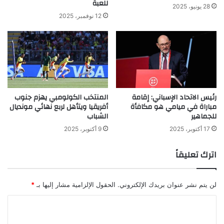
للعبة
28 يونيو، 2025
12 نوفمبر، 2025
رئيس الاتحاد الإسباني: إقامة
المنتخب الكولومبي يهزم جنوب
مباراة في ميامي هو مكافأة
أفريقيا ويتأهل لربع نهائي مونديال
للجماهير
الشباب
17 أكتوبر، 2025
9 أكتوبر، 2025
اترك تعليقاً
لن يتم نشر عنوان بريدك الإلكتروني.
الحقول الإلزامية مشار إليها بـ
*
ا
ل