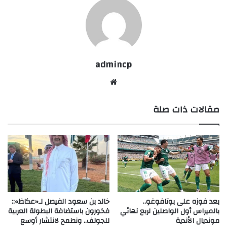
admincp
موق
ع
مقالات ذات صلة
الوي
ب
بعد فوزه على بوتافوغو..
خالد بن سعود الفيصل لـ«عكاظ»::
بالميراس أول الواصلين لربع نهائي
فخورون باستضافة البطولة العربية
مونديال الأندية
للجولف.. ونطمح لانتشار أوسع