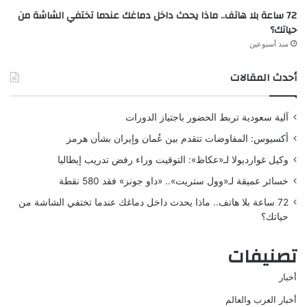
72 ساعة بلا هاتف.. ماذا يحدث داخل دماغك عندما تختفي الشاشة من
حياتك؟
منذ أسبوعين
أحدث المقالات
آلية سعودية تربط الحضور باجتياز الدورات
أكسيوس: المفاوضات تتقدم بين عُمان وإيران بشأن هرمز
وكيل غوارديولا لـ«عكاظ»: التوقيت وراء رفض تدريب إيطاليا
خسائر عميقة لـ«وول ستريت».. «داو جونز» فقد 580 نقطة
72 ساعة بلا هاتف.. ماذا يحدث داخل دماغك عندما تختفي الشاشة من
حياتك؟
تصنيفات
أخبار
أخبار العرب والعالم