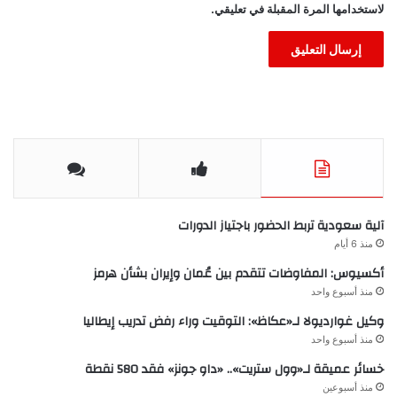
لاستخدامها المرة المقبلة في تعليقي.
آلية سعودية تربط الحضور باجتياز الدورات
منذ 6 أيام
أكسيوس: المفاوضات تتقدم بين عُمان وإيران بشأن هرمز
منذ أسبوع واحد
وكيل غوارديولا لـ«عكاظ»: التوقيت وراء رفض تدريب إيطاليا
منذ أسبوع واحد
خسائر عميقة لـ«وول ستريت».. «داو جونز» فقد 580 نقطة
منذ أسبوعين