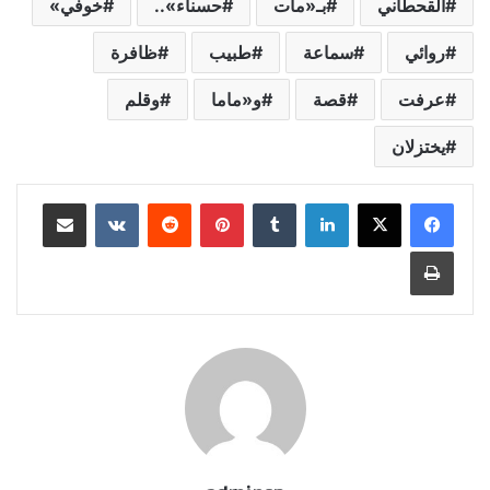
القحطاني
بـ«مات
حسناء»..
خوفي»
روائي
سماعة
طبيب
ظافرة
عرفت
قصة
و«ماما
وقلم
يختزلان
لينكدإن
‏Tumblr
بينتيريست
‏Reddit
‏VKontakte
مشاركة عبر البريد
طباعة