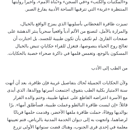
و«المكتبات والكتب» و«في السجن» و«بُناة الأمم»، وأخيراً روايتها
المنتظرة «غربة» التي تترقبها الساحة الأدبية بفارغ الصبر.
تميزت ظافرة القحطاني بأسلوبها الذي يمزج الواقع بالخيال،
والمرارة بالأمل، لتصنع من الألم أدباً واقعياً سحرياً ينثر الدهشة على
صفحات القارئ. لم تكتفِ بأن تكون طبيبة للجسد، بل اختارت أن
تعالج روح الحياة بنصوصها، فتغزل للقراء حكاياتٍ تنبض بالخيال
المسكون بالوجع، وتغمس قلمها في ذاكرة صحراء خصبة بالحكايات.
من الطب إلى الأدب
ولأن الحكايات الجميلة تُحاك بتفاصيل غريبة فإن ظافرة، بعد أن أنهت
سنة الامتياز بكلية الطب بتفوق، اجتمعت أسرتها ووالدها، الذي أبدى
مع الأسرة اعتراضه القاطع على عملها طبيبة، وختم والده القرار
قائلاً: «إن لبست ظافرة البالطو وعملت طبيبة، فسأطلق أمها». برًا
بوالديها ووفاءً، حملت ظافرة ملفها الأخضر، وقدمت حلمها قربانًا
لرضاهما، واتجهت به إلى ديوان الخدمة المدنية بالرياض، فتم تعيينها
معلمة في إحدى قرى الجنوب، وهناك قضت سنواتها الأولى تزرع