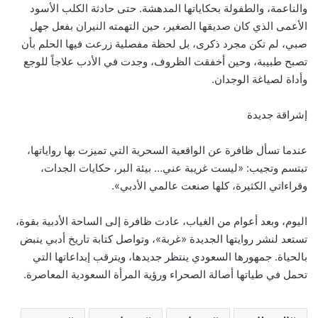
والناعمة، والطفولة بحكاياتها المدهشة. حتى حادثة الكلب الأسود
الأعمى الذي كان صديقها الصغير، حين التهمته النيران بفعل جهل
صبي، لم تكن مجرد ذكرى، بل لحظة مفصلية زرعت فيها الحلم بأن
تصبح طبيبة، وحين أخفقت الظروف، وجدت في الأدب علاجاً للوجع
وأداة لصياغة الوجدان.
إشراقة جديدة
عندما تسأل ظافرة عن الواقعية السحرية التي تميزت بها رواياتها،
تبتسم وتجيب: «ليست غريبة عني… بيئة البر، حكايات الجدات،
وقراءاتي الكثيرة، كلها صنعت عالمي الأدبي».
اليوم، وبعد أعوام من الغياب، عادت ظافرة إلى الساحة الأدبية بقوة،
تستعد لنشر روايتها الجديدة «غربة»، وتواصل كتابة تاريخ أدبي ينبض
بالحياة. جمهورها السعودي ينتظر جديدها، ويترقب إبداعاتها التي
تحمل في طياتها أصالة الصحراء ورؤية المرأة السعودية المعاصرة.