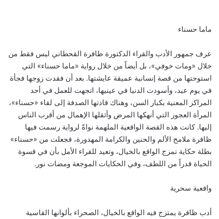
ماما حسناء
عرف جمهور الأدب والقراء الدكتورة ظافرة القحطاني ليس فقط من
خلال «ومات خوفي»، بل أيضاً من خلال رواية «ماما حسناء» التي
استوحتها من قصة إنسانية عميقة عايشتها. بعد أن فقدت زوجها فجأة
في يوم عيد، وأسودت الدنيا في عينيها، اتجهت للعمل في أحد
المراكز المعنية بكبار السن، وهناك قادتها الصدفة إلى لقاء «حسناء»،
المرأة العجوز التي أنهكها المرض وأثقلها الإهمال من أقرب الناس
إليها. كانت هذه القصة الواقعية الملهمة نواةً لرواية رسمت فيها
ظافرة ملامح الألم والحنين والكرامة المهدورة، فجعلت من «حسناء»
بطلة حكاية تمزج الواقع بالخيال، وتعيد للقراء الأمل بأن في قسوة
الحياة قدراً من اللطف، وفي الحكايات الموجعة ومضات نور.
واقعية سحرية
أدب ظافرة يمتزج فيه الواقع بالخيال، الصحراء بألوانها القاسية