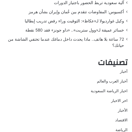
آلية سعودية تربط الحضور باجتياز الدورات
أكسيوس: المفاوضات تتقدم بين عُمان وإيران بشأن هرمز
وكيل غوارديولا لـ«عكاظ»: التوقيت وراء رفض تدريب إيطاليا
خسائر عميقة لـ«وول ستريت».. «داو جونز» فقد 580 نقطة
72 ساعة بلا هاتف.. ماذا يحدث داخل دماغك عندما تختفي الشاشة من
حياتك؟
تصنيفات
أخبار
أخبار العرب والعالم
اخبار الرياضة السعودية
اخر الاخبار
الأخبار
الاقتصاد
الرياضة