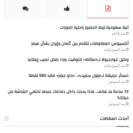
آلية سعودية تربط الحضور باجتياز الدورات
منذ 6 أيام
أكسيوس: المفاوضات تتقدم بين عُمان وإيران بشأن هرمز
منذ أسبوع واحد
وكيل غوارديولا لـ«عكاظ»: التوقيت وراء رفض تدريب إيطاليا
منذ أسبوع واحد
خسائر عميقة لـ«وول ستريت».. «داو جونز» فقد 580 نقطة
منذ أسبوعين
72 ساعة بلا هاتف.. ماذا يحدث داخل دماغك عندما تختفي الشاشة من
حياتك؟
منذ أسبوعين
أحدث المقالات