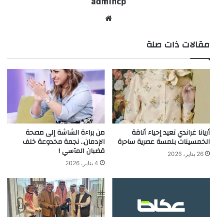
admincp
موق
ع
مقالات ذات صلة
الوي
ب
أريانا غراندي تعيد إحياء أناقة
من براءة الشاشة إلى مصحة
الخمسينات بلمسة عصرية ساحرة
الإدمان.. نجمة مخدوعة خلف
قضبان المآسي !
26 يناير، 2026
4 يناير، 2026