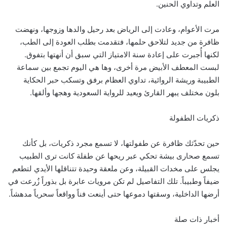
العلم وتداوي الحنين.
مرت الأعوام، وعادت إلى الرياض بعد رحيل والدها وزوجها، ونهضت
ظافرة من جديد لتلاحق حلمها، فتقدمت بطلب العودة إلى الطب،
لكنها أُجبرت على إعادة سنة الامتياز التي سبق أن أنهتها بتفوق.
لبست المعطف الأبيض مرة أخرى، وها هي اليوم تجمع بين سماعة
الطبيبة وريشة الروائية، تداوي العظام برفق وتسكب حبر الحكاية
بلون مختلف يبهر القارئ ويعيد للرواية السعودية وهجها وألقها.
ذكريات الطفولة
حين تحدّثك ظافرة عن طفولتها، لا تسمع مجرد ذكريات، بل كأنك
تسمع صحارى بيشة تحكي عبر ريحها عن طفلة كانت ترى الطبيب
يجلس على مخدات القبيلة، وعن ملعقة وحيدة تتناقلها الأيدي لتطعم
ضيفاً وطبيباً. تلك التفاصيل لم تكن مرويات عابرة بل بذوراً زُرعت في
أرضها الداخلية، وسقتها دموعها حتى أينعت فناً وواقعاً سحرياً مدهشاً.
أخبار ذات صلة