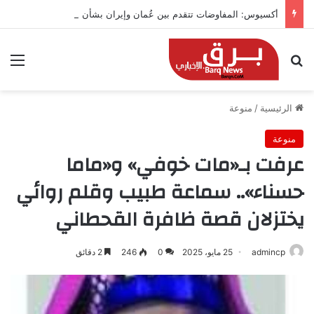
أكسيوس: المفاوضات تتقدم بين عُمان وإيران بشأن هرمز
بحث عن
الق
الرئيسية
/
منوعة
منوعة
عرفت بـ«مات خوفي» و«ماما
حسناء».. سماعة طبيب وقلم روائي
يختزلان قصة ظافرة القحطاني
admincp
25 مايو، 2025
0
246
2 دقائق