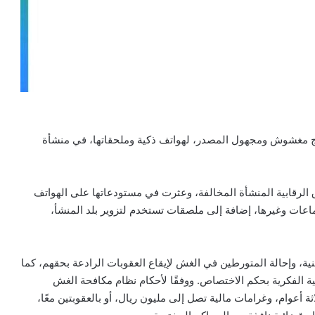
قابية لوزارة التجارة، أكثر من 35 ألف منتج مغشوش ومجهول المصدر، لهواتف ذكية وملحقاتها، في منشأة
لرقابية المنشأة المخالفة، وعثرت في مستودعاتها على الهواتف
ات وغيرها، إضافة إلى ملصقات تستخدم لتزوير بلد المنشأ،
ة، وإحالة المتورطين في الغش لإيقاع العقوبات الرادعة بحقهم، كما
لكية الفكرية بحكم الاختصاص. ووفقًا لأحكام نظام مكافحة الغش
أعوام، وغرامات مالية تصل إلى مليون ريال، أو بالعقوبتين معًا،