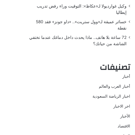
وكيل غوارديولا لـ«عكاظ»: التوقيت وراء رفض تدريب
إيطاليا
خسائر عميقة لـ«وول ستريت».. «داو جونز» فقد 580
نقطة
72 ساعة بلا هاتف.. ماذا يحدث داخل دماغك عندما تختفي
الشاشة من حياتك؟
تصنيفات
أخبار
أخبار العرب والعالم
اخبار الرياضة السعودية
اخر الاخبار
الأخبار
الاقتصاد