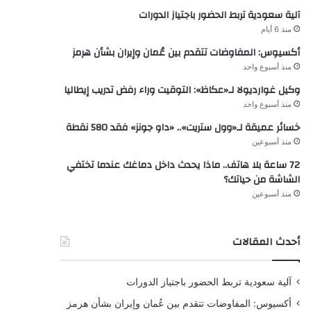
آلية سعودية تربط الحضور باجتياز الدورات
منذ 6 أيام
أكسيوس: المفاوضات تتقدم بين عُمان وإيران بشأن هرمز
منذ أسبوع واحد
وكيل غوارديولا لـ«عكاظ»: التوقيت وراء رفض تدريب إيطاليا
منذ أسبوع واحد
خسائر عميقة لـ«وول ستريت».. «داو جونز» فقد 580 نقطة
منذ أسبوعين
72 ساعة بلا هاتف.. ماذا يحدث داخل دماغك عندما تختفي
الشاشة من حياتك؟
منذ أسبوعين
أحدث المقالات
آلية سعودية تربط الحضور باجتياز الدورات
أكسيوس: المفاوضات تتقدم بين عُمان وإيران بشأن هرمز