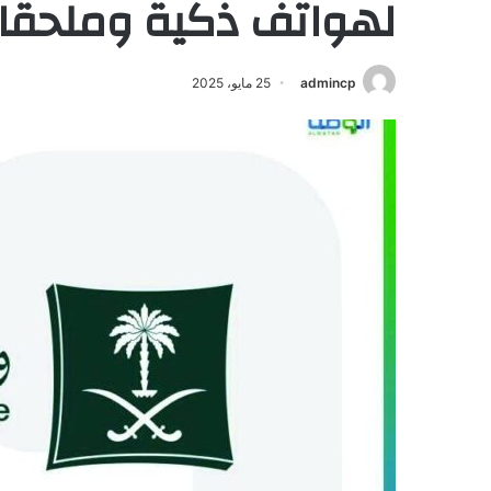
لهواتف ذكية وملحقات
admincp
25 مايو، 2025