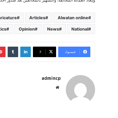
وإبعاد العمالة المخالفة، والتشهير بالمخالفين بعد صدور أح
ricature.
Articles
Alwatan online
tics
Opinion
News
National
لينكدإن
‏Tumblr
فيسبوك
‫X
admincp
موق
ع
الوي
ب