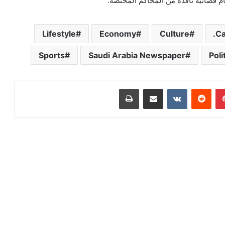
كام قضائية نافذة من المحاكم المختصة.
Lifestyle
Economy
Culture
Ca
Sports
Saudi Arabia Newspaper
Poli
بينتيريست
‏Reddit
‏VKontakte
مشاركة عبر البريد
طباعة