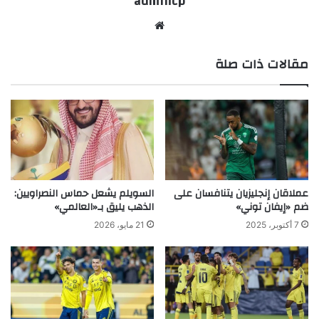
admincp
موق
ع
مقالات ذات صلة
الوي
ب
عملاقان إنجليزيان يتنافسان على
السويلم يشعل حماس النصراويين:
ضم «إيفان توني»
الذهب يليق بـ«العالمي»
7 أكتوبر، 2025
21 مايو، 2026