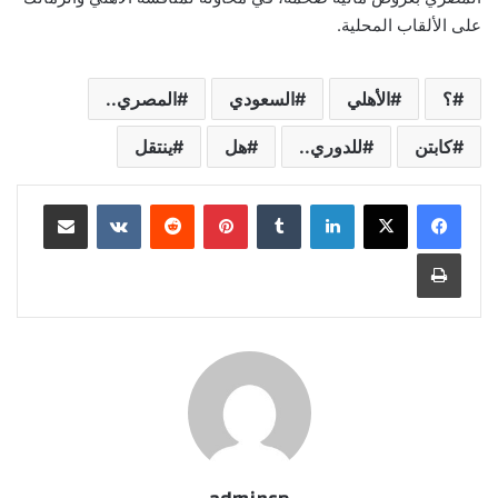
على الألقاب المحلية.
؟
الأهلي
السعودي
المصري..
كابتن
للدوري..
هل
ينتقل
لينكدإن
‏Tumblr
بينتيريست
‏Reddit
‏VKontakte
مشاركة عبر البريد
طباعة