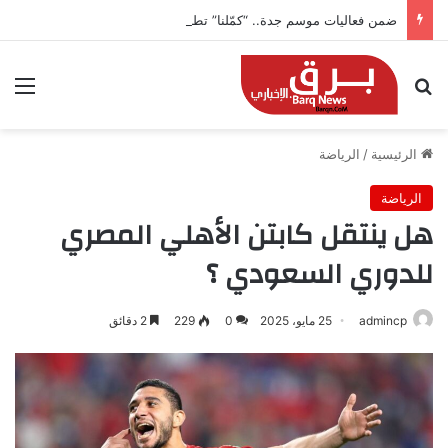
ضمن فعاليات موسم جدة.. “كمّلنا” تطلق بطولتها في جدة التاريخية بجوائز 150 ألف ريال
بحث عن
الق
الرئيسية
/
الرياضة
الرياضة
هل ينتقل كابتن الأهلي المصري
للدوري السعودي ؟
admincp
25 مايو، 2025
0
229
2 دقائق