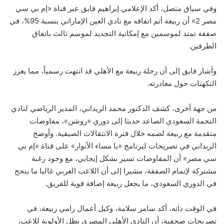
وفي سياق متصل، أكد الإعلامي إبراهيم فايق عبر قناة «إم بي سي
مصر 2» أن ربيعة أتم اتفاقه مع نادي العين الإماراتي بنسبة 95%، في
صفقة تمتد لموسمين مع إمكانية التجديد لموسم ثالث باتفاق
الطرفين.
وأشار فايق إلى أن رحلة ربيعة مع الأهلي قد انتهت رسمياً، مما يعزز
التكهنات حول مغادرته.
من جهة أخرى، كشف الدكتور محمد الزيداني، المدير الرياضي لنادي
النجمة السعودي الصاعد حديثا إلى دوري «روشن»، مفاوضات
متقدمة مع ربيعة لضمه خلال فترة الانتقالات الصيفية. وأوضح
الزيداني في تصريحات لبرنامج «يا مساء الأنوار» على قناة «إم بي
سي مصر» أن المفاوضات تسير بشكل إيجابي، مع وجود رغبة
مشتركة لإتمام الصفقة، مشيرا إلى أن اللاعب العربي غالبا ما ينجح
في الدوري السعودي، ما يجعل ربيعة إضافة قوية للفريق.
في الوقت ذاته، أكد سامر سلامة، وكيل أعمال رامي ربيعة، في
تصريحات صحفية، أن النادي الأهلي المصري يظل الأولوية للاعب،