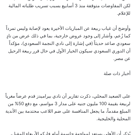
لكن المفاوضات متوقفة منذ 3 أسابيع بسبب تسريب طلباته المالية
للإعلام.
وأوضح أن غياب ربيعة عن المباريات الأخيرة يعود لإصابة وليس تمرداً
كما زُعم، وأشار إلى وجود عروض خارجية، بما في ذلك عرض من نادٍ
سعودي صاعد حديثاً (في إشارة إلى نادي النجمة السعودي)، مؤكداً
أن الدوري السعودي سيكون الخيار الأول في حال قرر ربيعة الرحيل
عن مصر.
أخبار ذات صلة
على الصعيد المحلي، ذكرت تقارير أن نادي بيراميدز قدم عرضاً مغرياً
لربيعة بقيمة 100 مليون جنيه على مدار 3 مواسم، مع دفع 50% من
المبلغ مقدماً، ما يجعل المنافسة على ضم اللاعب محتدمة بين الأندية
المحلية والخليجية.
يُذكر أن الأهلي يستعد لمواجهة حاسمة أمام فاركو الأربعاء المقبل،