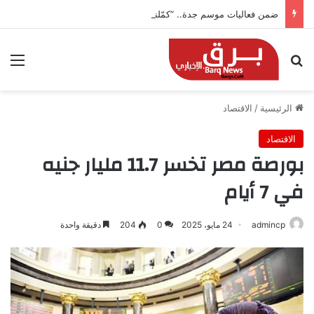
ضمن فعاليات موسم جدة.. “كمّلنا” تطلق بطولتها في جدة التاريخية بجوائز 150 ألف ريال
بحث عن
الق
الرئيسية
/
الاقتصاد
الاقتصاد
بورصة مصر تخسر 11.7 مليار جنيه
في 7 أيام
admincp
24 مايو، 2025
0
204
دقيقة واحدة