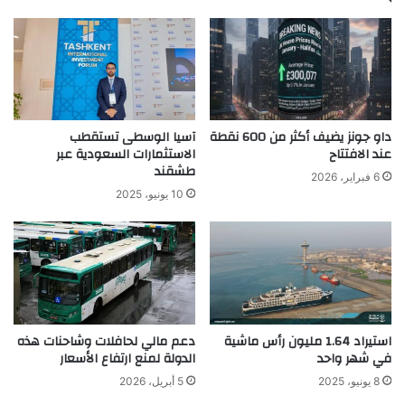
داو جونز يضيف أكثر من 600 نقطة
آسيا الوسطى تستقطب
عند الافتتاح
الاستثمارات السعودية عبر
طشقند
6 فبراير، 2026
10 يونيو، 2025
استيراد 1.64 مليون رأس ماشية
دعم مالي لحافلات وشاحنات هذه
في شهر واحد
الدولة لمنع ارتفاع الأسعار
8 يونيو، 2025
5 أبريل، 2026