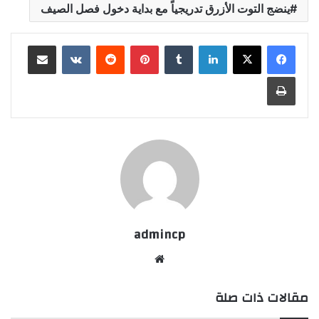
ينضج التوت الأزرق تدريجياً مع بداية دخول فصل الصيف
لينكدإن
‏Tumblr
بينتيريست
‏Reddit
‏VKontakte
مشاركة عبر البريد
طباعة
admincp
موق
ع
مقالات ذات صلة
الوي
ب