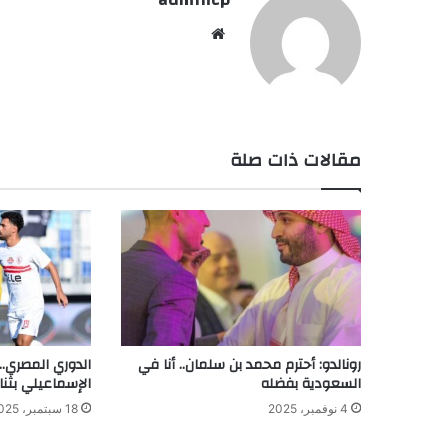
موق
ع
الوي
ب
مقالات ذات صلة
رونالدو: أحترم محمد بن سلمان.. أنا في
الدوري المصري.. 
السعودية بفضله
الإسماعيلي بثنا
4 نوفمبر، 2025
18 سبتمبر، 2025