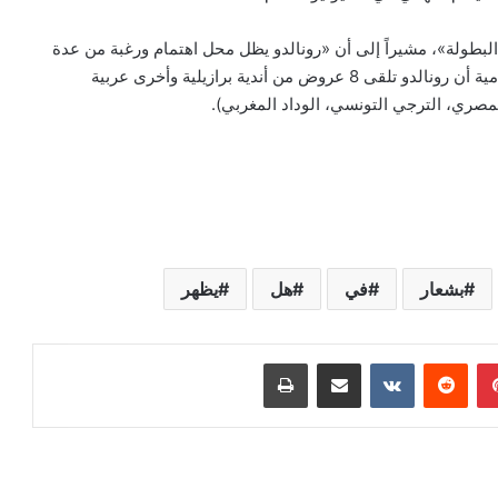
ا زالت 3 أسابيع على انطلاق البطولة»، مشيراً إلى أن «رونالدو يظل محل اهتمام ورغبة من عدة
فرق ليحمل ألوانها في مونديال الأندية». وكشفت تقارير إعلامية أن رونالدو تلقى 8 عروض من أندية برازيلية وأخرى عربية
المصري، الترجي التونسي، الوداد المغربي).
بشعار
في
هل
يظهر
بينتيريست
‏Reddit
‏VKontakte
مشاركة عبر البريد
طباعة