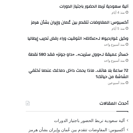
آلية سعودية تربط الحضور باجتياز الدورات
منذ 4 أيام
أكسيوس: المفاوضات تتقدم بين عُمان وإيران بشأن هرمز
منذ 5 أيام
وكيل غوارديولا لـ«عكاظ»: التوقيت وراء رفض تدريب إيطاليا
منذ أسبوع واحد
خسائر عميقة لـ«وول ستريت».. «داو جونز» فقد 580 نقطة
منذ أسبوع واحد
72 ساعة بلا هاتف.. ماذا يحدث داخل دماغك عندما تختفي
الشاشة من حياتك؟
منذ أسبوعين
أحدث المقالات
آلية سعودية تربط الحضور باجتياز الدورات
أكسيوس: المفاوضات تتقدم بين عُمان وإيران بشأن هرمز