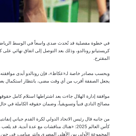
في خطوة مفصلية قد تُحدث صدى واسعاً في الوسط الرياضي، و
كريستيانو رونالدو، وذلك بعد التوصل إلى اتفاق نهائي على ك
المقترح.
وبحسب مصادر خاصة لـ«عكاظ»، فإن رونالدو أبدى موافقته على 
يجعل الصفقة أقرب من أي وقت مضى، بانتظار استكمال بعض الت
موافقة إدارة الهلال جاءت بعد اشتراطها استلام كامل حقو
مصالح النادي فنياً وتسويقياً، وضمان حقوقه الكاملة في حال
من جانبه قال رئيس الاتحاد الدولي لكرة القدم جياني إنفانتي
المجموعة الأولى بين الأهلي المصري وإنتر ميامي، في حين سيقام النهائي