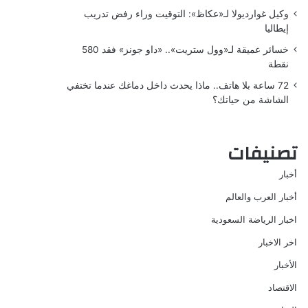
وكيل غوارديولا لـ«عكاظ»: التوقيت وراء رفض تدريب
إيطاليا
خسائر عميقة لـ«وول ستريت».. «داو جونز» فقد 580
نقطة
72 ساعة بلا هاتف.. ماذا يحدث داخل دماغك عندما تختفي
الشاشة من حياتك؟
تصنيفات
أخبار
أخبار العرب والعالم
اخبار الرياضة السعودية
اخر الاخبار
الأخبار
الاقتصاد