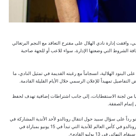
افقت إدارة نادي الهلال على مقترح التعاقد مع النجم البرتغالي
افة الشروط التي وضعتها الإدارة، سواء للاعب أو للجهة صاحبة
البنود الهلالية، انسجاماً مع رغبته القديمة في تمثيل النادي، ما
فاصيل تمهيداً للإعلان الرسمي خلال الأيام القليلة القادمة.
قها من لجنة الاستقطابات، إلى جانب اشتراطات إضافية تهدف لحفظ
 إتمام الصفقة.
نو رداً على سؤال سبيد حول انتقال رونالدو لأحد الأندية المشاركة في
كأس العالم 2025: «‏هناك مناقشات مع عدة أندية. قد يلعب رونالدو في كأس العالم للأندية التي تبدأ في 15 يونيو بمباراة في
 في 13 يوليو القادم».