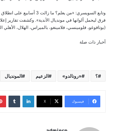
وتابع السويسري: «من يعلم؟ م
(بوتافوغو، فلومينسي، فلامينغو، بالميراس، الهلال، الأهلي 
أخبار ذات صلة
؟
«رونالدو»
الزعيم
المونديال
لينكدإن
‏Tumblr
فيسبوك
‫X
admincp