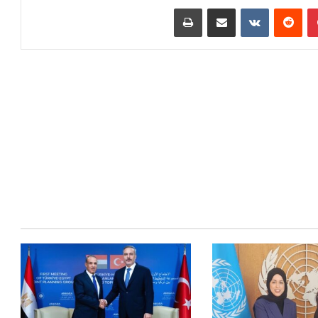
بينتيريست
‏Reddit
‏VKontakte
مشاركة عبر البريد
طباعة