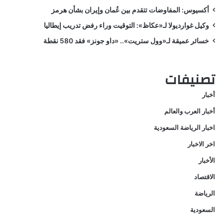
أكسيوس: المفاوضات تتقدم بين عُمان وإيران بشأن هرمز
وكيل غوارديولا لـ«عكاظ»: التوقيت وراء رفض تدريب إيطاليا
خسائر عميقة لـ«وول ستريت».. «داو جونز» فقد 580 نقطة
تصنيفات
أخبار
أخبار العرب والعالم
اخبار الرياضة السعودية
اخر الاخبار
الأخبار
الاقتصاد
الرياضة
السعودية