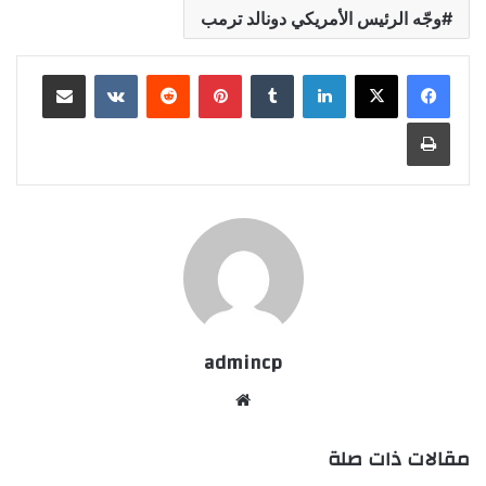
وجّه الرئيس الأمريكي دونالد ترمب
لينكدإن
‏Tumblr
بينتيريست
‏Reddit
‏VKontakte
مشاركة عبر البريد
طباعة
admincp
موق
ع
مقالات ذات صلة
الوي
ب