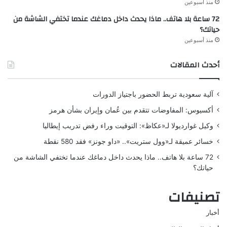
منذ أسبوعين
72 ساعة بلا هاتف.. ماذا يحدث داخل دماغك عندما تختفي الشاشة من
حياتك؟
منذ أسبوعين
أحدث المقالات
آلية سعودية تربط الحضور باجتياز الدورات
أكسيوس: المفاوضات تتقدم بين عُمان وإيران بشأن هرمز
وكيل غوارديولا لـ«عكاظ»: التوقيت وراء رفض تدريب إيطاليا
خسائر عميقة لـ«وول ستريت».. «داو جونز» فقد 580 نقطة
72 ساعة بلا هاتف.. ماذا يحدث داخل دماغك عندما تختفي الشاشة من
حياتك؟
تصنيفات
أخبار