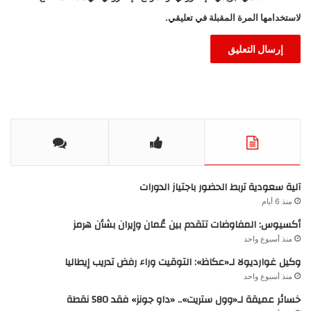
لاستخدامها المرة المقبلة في تعليقي.
آلية سعودية تربط الحضور باجتياز الدورات
منذ 6 أيام
أكسيوس: المفاوضات تتقدم بين عُمان وإيران بشأن هرمز
منذ أسبوع واحد
وكيل غوارديولا لـ«عكاظ»: التوقيت وراء رفض تدريب إيطاليا
منذ أسبوع واحد
خسائر عميقة لـ«وول ستريت».. «داو جونز» فقد 580 نقطة