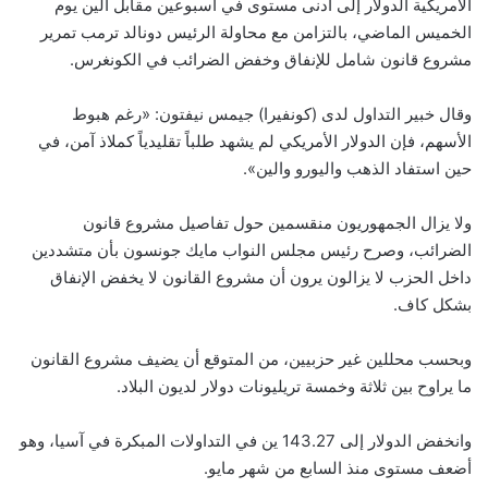
الأمريكية الدولار إلى أدنى مستوى في أسبوعين مقابل الين يوم
الخميس الماضي، بالتزامن مع محاولة الرئيس دونالد ترمب تمرير
مشروع قانون شامل للإنفاق وخفض الضرائب في الكونغرس.
وقال خبير التداول لدى (كونفيرا) جيمس نيفتون: «رغم هبوط
الأسهم، فإن الدولار الأمريكي لم يشهد طلباً تقليدياً كملاذ آمن، في
حين استفاد الذهب واليورو والين».
ولا يزال الجمهوريون منقسمين حول تفاصيل مشروع قانون
الضرائب، وصرح رئيس مجلس النواب مايك جونسون بأن متشددين
داخل الحزب لا يزالون يرون أن مشروع القانون لا يخفض الإنفاق
بشكل كاف.
وبحسب محللين غير حزبيين، من المتوقع أن يضيف مشروع القانون
ما يراوح بين ثلاثة وخمسة تريليونات دولار لديون البلاد.
وانخفض الدولار إلى 143.27 ين في التداولات المبكرة في آسيا، وهو
أضعف مستوى منذ السابع من شهر مايو.