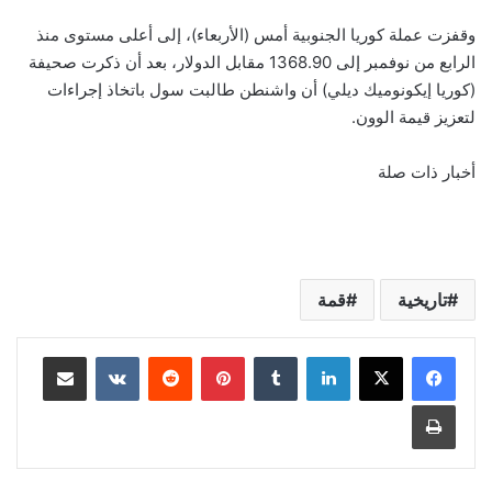
وقفزت عملة كوريا الجنوبية أمس (الأربعاء)، إلى أعلى مستوى منذ
الرابع من نوفمبر إلى 1368.90 مقابل الدولار، بعد أن ذكرت صحيفة
(كوريا إيكونوميك ديلي) أن واشنطن طالبت سول باتخاذ إجراءات
لتعزيز قيمة الوون.
أخبار ذات صلة
تاريخية
قمة
لينكدإن
‏Tumblr
بينتيريست
‏Reddit
‏VKontakte
مشاركة عبر البريد
طباعة