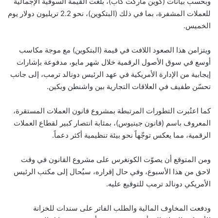
وبحسب بيانات (كوين ماركت كاب)، بلغت القيمة السوقية الإجمالية
للعملات المشفرة، بما في ذلك (البتكوين)، نحو 2.2 تريليون دولار يوم
الخميس.
ويتزامن هذا الصعود اللافت في قيمة (البتكوين) مع موجة مكاسب
أوسع في سوق الأصول الرقمية خلال شهر مايو، مدفوعة بإشارات
إيجابية من الإدارة الأمريكية في عهد الرئيس دونالد ترمب، إلى جانب
تحسّن طفيف في العلاقات التجارية بين واشنطن وبكين.
كما اعتُبرت التطورات المرتبطة بمشروع قانون العملات المستقرة،
المعروف باسم (قانون جينيوس)، بمثابة انتصار كبير لقطاع العملات
الرقمية، مما يعكس توجّهاً نحو بيئة تنظيمية أكثر دعماً.
ومن المتوقع أن يصوّت الكونغرس على مشروع القانون في وقت
لاحق من هذا الأسبوع، وفي حال إقراره، سيُحال إلى مكتب الرئيس
الأمريكي دونالد ترمب للتوقيع عليه.
ودفعت المخاوف المالية والطلب الفاتر على سندات للخزانة