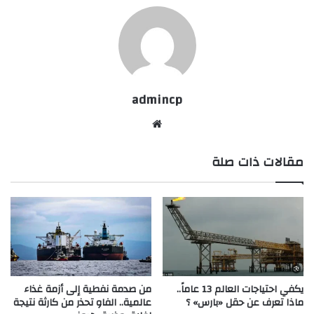
admincp
موق
ع
مقالات ذات صلة
الوي
ب
يكفي احتياجات العالم 13 عاماً..
من صدمة نفطية إلى أزمة غذاء
ماذا تعرف عن حقل «بارس» ؟
عالمية.. الفاو تحذر من كارثة نتيجة