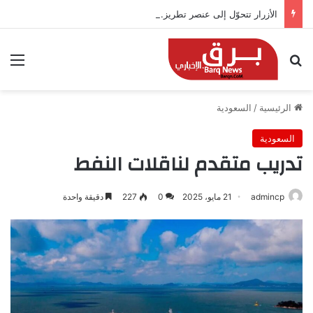
الأزرار تتحوّل إلى عنصر تطريز.. صيحة مبتكرة تزين أزياء 2026
بحث عن
الق
الرئيسية
/
السعودية
السعودية
تدريب متقدم لناقلات النفط
admincp
21 مايو، 2025
0
227
دقيقة واحدة