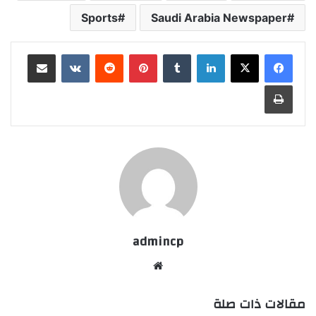
Sports
Saudi Arabia Newspaper
لينكدإن
‏Tumblr
بينتيريست
‏Reddit
‏VKontakte
مشاركة عبر البريد
طباعة
admincp
موق
ع
مقالات ذات صلة
الوي