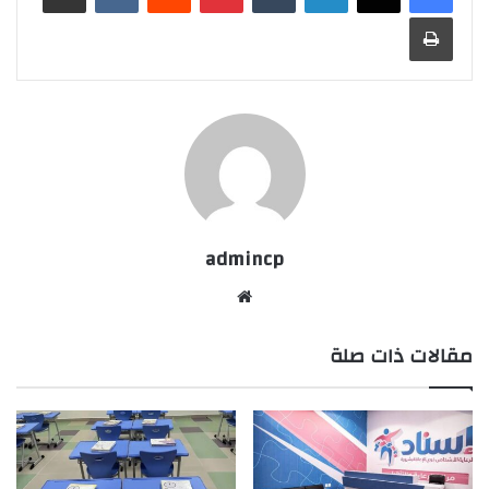
طباعة
admincp
موق
ع
مقالات ذات صلة
الوي
ب