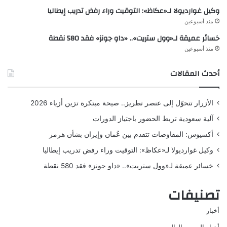
وكيل غوارديولا لـ«عكاظ»: التوقيت وراء رفض تدريب إيطاليا
منذ أسبوعين
خسائر عميقة لـ«وول ستريت».. «داو جونز» فقد 580 نقطة
منذ أسبوعين
أحدث المقالات
الأزرار تتحوّل إلى عنصر تطريز.. صيحة مبتكرة تزين أزياء 2026
آلية سعودية تربط الحضور باجتياز الدورات
أكسيوس: المفاوضات تتقدم بين عُمان وإيران بشأن هرمز
وكيل غوارديولا لـ«عكاظ»: التوقيت وراء رفض تدريب إيطاليا
خسائر عميقة لـ«وول ستريت».. «داو جونز» فقد 580 نقطة
تصنيفات
أخبار
أخبار العرب والعالم