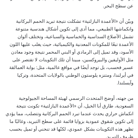
عن سطح البحر.
وبيّن أن «الأعمدة البازلتية» تشكلت نتيجة تبريد الحمم البركانية
وانكماشها الطبيعي، مما أدى إلى تكوين أشكال هندسية متنوعة
تشمل الأضلاع السداسية والخماسية والسباعية، وتختلف ألوان
الأعمدة تبعًا للمكونات المعدنية والكيميائية، حيث يغلب عليها اللون
الأسود، وقد تميل إلى الرمادي أو البني المحمر نتيجة وجود معادن
مثل الأوليفين والبيروكسين، مبينا أن تلك التكوينات لا تقتصر على
عسير فحسب، بل توجد أيضًا في مواقع عالمية، مثل: بوابة العمالقة
في أيرلندا، ومتنزه يلوستون الوطني بالولايات المتحدة، وتركيا
وآيسلندا.
من جهته، أوضح المتحدث الرسمي لهيئة المساحة الجيولوجية
السعودية، طارق أبا الخيل، أن «الأعمدة البازلتية» تكونت نتيجة
انكماش حراري يحدث عندما تبرد الحمم البركانية وتتصلب، مما يؤدي
إلى تكوين شقوق عمودية بزوايا قائمة على سطح التبريد، وغالبًا ما
تظهر هذه التكوينات بشكل عمودي، لكنّها قد تنحني أو تميل بحسب
ظروف التبريد.