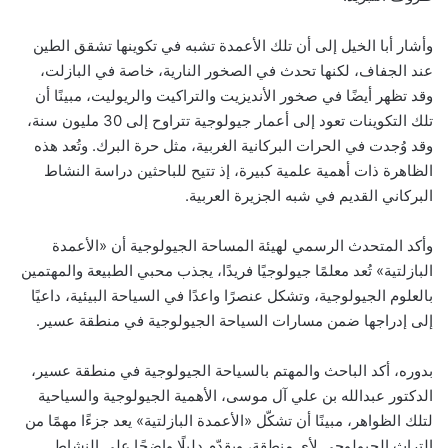
وأشار أبا الخيل إلى أن تلك الأعمدة تشبه في تكوينها تشقق الطين
عند الجفاف، لكنها تحدث في الصخور النارية، خاصة في البازلت،
وقد تظهر أيضًا في صخور الأنديزيت والتراكيت والريوليت، مبينًا أن
تلك التكوينات تعود إلى أعمار جيولوجية تتراوح إلى 30 مليون سنة،
وقد وُجدت في الحرات البركانية الغربية، مثل حرة البرك. وتُعد هذه
الظاهرة ذات أهمية علمية كبيرة، إذ تتيح للباحثين دراسة النشاط
البركاني القديم في شبه الجزيرة العربية.
وأكد المتحدث الرسمي لهيئة المساحة الجيولوجية أن «الأعمدة
البازلتية» تُعد معلمًا جيولوجيًا فريدًا، يجذب محبي الطبيعة والمهتمين
بالعلوم الجيولوجية، وتشكل عنصرًا واعدًا في السياحة البيئية، داعيًا
إلى إدراجها ضمن مسارات السياحة الجيولوجية في منطقة عسير.
بدوره، أكد الباحث والمهتم بالسياحة الجيولوجية في منطقة عسير،
الدكتور عبدالله بن علي آل موسى، الأهمية الجيولوجية والسياحية
لتلك الظواهر، مبينًا أن تشكّل «الأعمدة البازلتية» يعد جزءًا مهمًا من
التراث الجيولوجي لأي منطقة، ويقدّم دليلًا واضحًا على النشاط