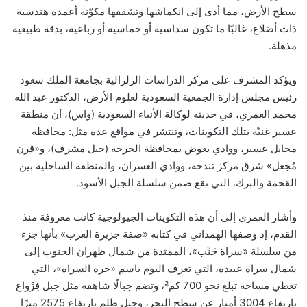
سطح الأرض، مما أدى إلى انكماشها وتشققها مكوّنة أعمدة هندسية
ذات أضلاع، غالبًا ما تكون سداسية أو خماسية أو رباعية، بدقة طبيعية
مذهلة.
ويؤكد المشرف على مركز الدراسات الزلزالية بجامعة الملك سعود
رئيس مجلس إدارة الجمعية السعودية لعلوم الأرض، الدكتور عبد الله
محمد العمري، في حديثه لوكالة الأنباء السعودية (واس)، أن منطقة
عسير غنيّة بتلك التكوينات، وتنتشر في مواقع عدة مثل: محافظة
محايل عسير، ووادي يعوض بمحافظة الحرجة (جبل مشرف)، و«قرن
مُجعل» شرق مركز تندحة، ووادي العسران، والمنطقة الساحلية بين
القحمة والبرك، التي تقع ضمن سلسلة الجبل الأسود.
وأشار العمري إلى أن هذه التكوينات الجيولوجية كانت معروفة منذ
القدم، إذ وصفها الهمداني في كتابه «صفة جزيرة العرب» بأنها جزء
من سلسلة «سراة جَنْب»، الممتدة من شمال ظهران الجنوب إلى
شمال سراة عبيدة، التي تعرف اليوم باسم «حرة السراة»، التي
تغطي مساحة تبلغ نحو 700 كم²، وتضم جبالًا شاهقة مثل جبل فِرْواع
بارتفاع 3004 أمتار عن سطح البحر، وجبل ظلم بارتفاع 2575 مترًا