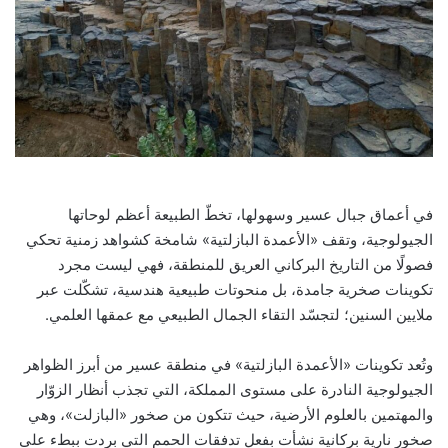
في أعماق جبال عسير وسهولها، تخطّ الطبيعة أعظم لوحاتها
الجيولوجية، وتقف «الأعمدة البازلتية» شامخة كشواهد زمنية تحكي
فصولًا من التاريخ البركاني العريق للمنطقة، فهي ليست مجرد
تكوينات صخرية جامدة، بل منحوتات طبيعية هندسية، تشكّلت عبر
ملايين السنين؛ لتجسّد التقاء الجمال الطبيعي مع عمقها العلمي.
وتُعد تكوينات «الأعمدة البازلتية» في منطقة عسير من أبرز الظواهر
الجيولوجية النادرة على مستوى المملكة، التي تجذب أنظار الزوّار
والمهتمين بالعلوم الأرضية، حيث تتكون من صخور «البازلت»، وهي
صخور نارية بركانية نشأت بفعل تدفقات الحمم التي بردت ببطء على