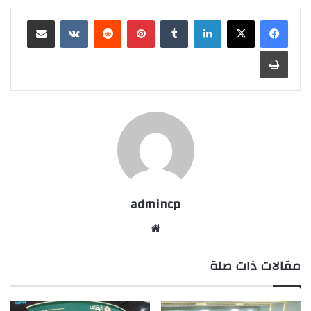
لينكدإن
‏Tumblr
بينتيريست
‏Reddit
‏VKontakte
مشاركة عبر البريد
طباعة
admincp
موق
ع
مقالات ذات صلة
الوي
ب