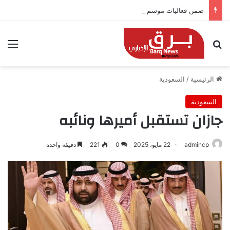
ضمن فعاليات موسم جدة.. “كمّلنا” تطلق بطولتها في جدة التاريخية بجوائز 150 ألف ريال
بحث عن
الق
الرئيسية
/
السعودية
السعودية
جازان تستقبل أميرها ونائبه
admincp
22 مايو، 2025
0
221
دقيقة واحدة