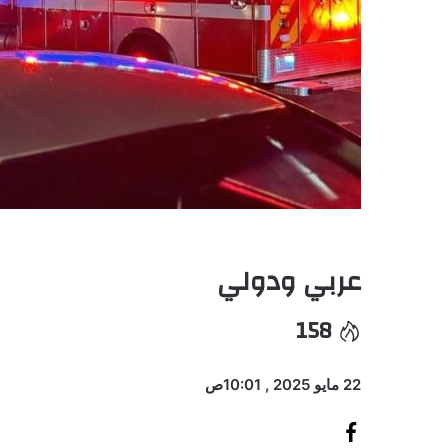
عربي ودولي
158
22 مايو 2025 , 10:01ص