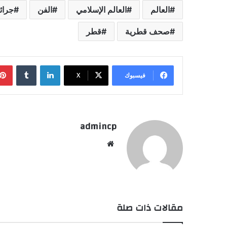
العالم
العالم الإسلامي
الفن
جرائ
صحف قطرية
قطر
لينكدإن
‏Tumblr
فيسبوك
‫X
admincp
موق
ع
الوي
ب
مقالات ذات صلة