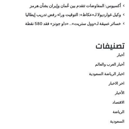
أكسيوس: المفاوضات تتقدم بين عُمان وإيران بشأن هرمز
وكيل غوارديولا لـ«عكاظ»: التوقيت وراء رفض تدريب إيطاليا
خسائر عميقة لـ«وول ستريت».. «داو جونز» فقد 580 نقطة
تصنيفات
أخبار
أخبار العرب والعالم
اخبار الرياضة السعودية
اخر الاخبار
الأخبار
الاقتصاد
الرياضة
السعودية