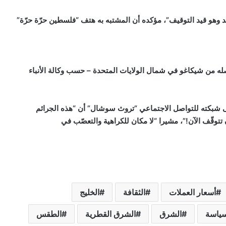
وهو قيد التوقيف”، مؤكده أن المشتبه به هتف “فلسطين حرّة حرّة”
ه الياس رودريغيز (30 عاما) الذي أصله من شيكاغو في شمال الولايات المتحدة – حسب وكالة الأنباء
على شبكته للتواصل الاجتماعي “تروث سوشال” أن “هذه الجرائم
تتوقّف الآن!”، مشيرا “لا مكان للكراهية والتعصّب في
أسعار العملات
الثقافة
الخليج
سياسة
الشرق
الشرق القطرية
الطقس