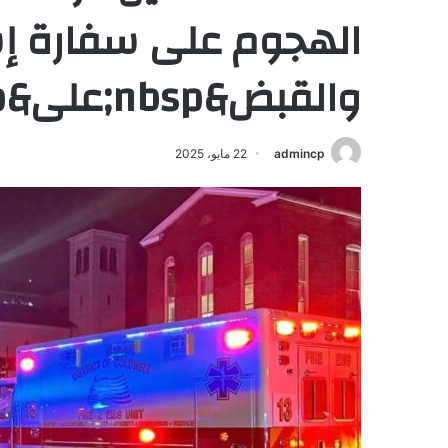
الهجوم على سفارة إس
والقبض&nbsp;على&nbsp;المشتبه&nbsp;به
admincp
22 مايو، 2025