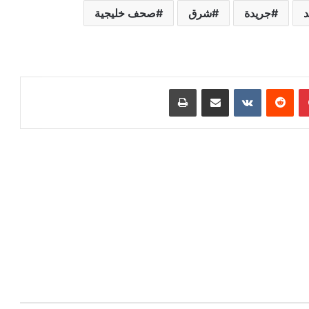
د
جريدة
شرق
صحف خليجية
بينتيريست
‏Reddit
‏VKontakte
مشاركة عبر البريد
طباعة