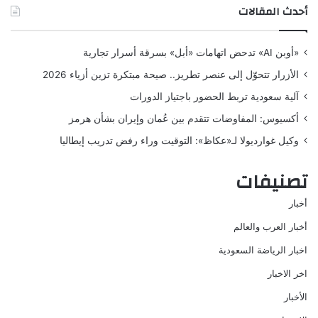
أحدث المقالات
«أوبن AI» تدحض اتهامات «أبل» بسرقة أسرار تجارية
الأزرار تتحوّل إلى عنصر تطريز.. صيحة مبتكرة تزين أزياء 2026
آلية سعودية تربط الحضور باجتياز الدورات
أكسيوس: المفاوضات تتقدم بين عُمان وإيران بشأن هرمز
وكيل غوارديولا لـ«عكاظ»: التوقيت وراء رفض تدريب إيطاليا
تصنيفات
أخبار
أخبار العرب والعالم
اخبار الرياضة السعودية
اخر الاخبار
الأخبار