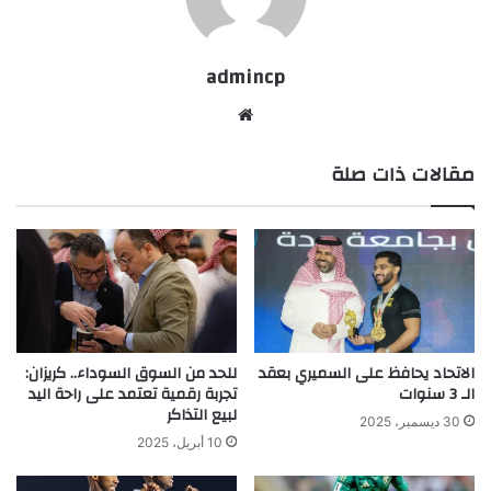
admincp
موق
ع
مقالات ذات صلة
الوي
ب
الاتحاد يحافظ على السميري بعقد
للحد من السوق السوداء.. كريزان:
الـ 3 سنوات
تجربة رقمية تعتمد على راحة اليد
لبيع التذاكر
30 ديسمبر، 2025
10 أبريل، 2025