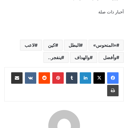
أخبار ذات صلة
«المنحوس»
البطل
كين
لاعب
وأفضل
والهداف
ينفجر..
لينكدإن
‏Tumblr
بينتيريست
‏Reddit
‏VKontakte
مشاركة عبر البريد
طباعة