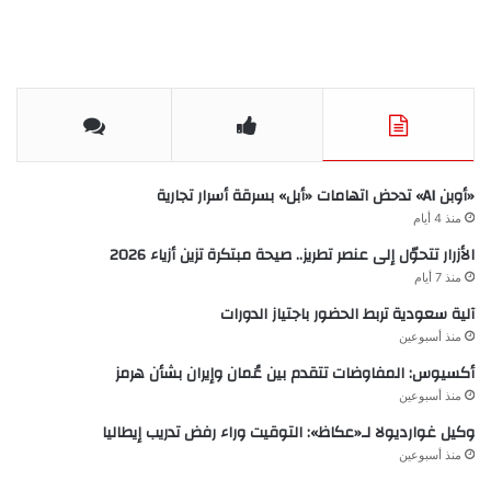
«أوبن AI» تدحض اتهامات «أبل» بسرقة أسرار تجارية
منذ 4 أيام
الأزرار تتحوّل إلى عنصر تطريز.. صيحة مبتكرة تزين أزياء 2026
منذ 7 أيام
آلية سعودية تربط الحضور باجتياز الدورات
منذ أسبوعين
أكسيوس: المفاوضات تتقدم بين عُمان وإيران بشأن هرمز
منذ أسبوعين
وكيل غوارديولا لـ«عكاظ»: التوقيت وراء رفض تدريب إيطاليا
منذ أسبوعين