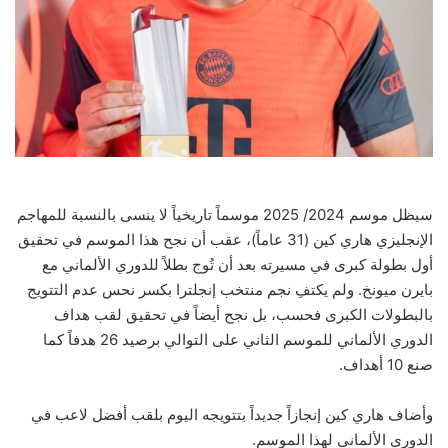
سيظل موسم 2024/ 2025 موسماً تاريخياً لا ينسى بالنسبة للمهاجم
الإنجليزي هاري كين (31 عاماً)، عقب أن نجح هذا الموسم في تحقيق
أول بطولة كبرى في مسيرته بعد أن تُوج بطلاً للدوري الألماني مع
بايرن ميونخ. ولم يكتفِ نجم منتخب إنجلترا بكسر نحس عدم التتويج
بالبطولات الكبرى فحسب، بل نجح أيضاً في تحقيق لقب هداف
الدوري الألماني للموسم الثاني على التوالي برصيد 26 هدفاً كما
صنع 10 أهداف.
وأضاف هاري كين إنجازاً جديداً بتتويجه اليوم بلقب أفضل لاعب في
الدوري الألماني لهذا الموسم.