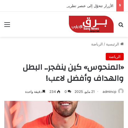
الأزرار تتحوّل إلى عنصر تطريز.. صيحة مبتكرة تزين أزياء 2026
بحث عن
الق
الرئيسية
/
الرياضة
الرياضة
«المنحوس» كين ينفجر.. البطل
والهداف وأفضل لاعب!
admincp
21 مايو، 2025
0
234
دقيقة واحدة