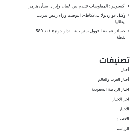
أكسيوس: المفاوضات تتقدم بين عُمان وإيران بشأن هرمز
وكيل غوارديولا لـ«عكاظ»: التوقيت وراء رفض تدريب
إيطاليا
خسائر عميقة لـ«وول ستريت».. «داو جونز» فقد 580
نقطة
تصنيفات
أخبار
أخبار العرب والعالم
اخبار الرياضة السعودية
اخر الاخبار
الأخبار
الاقتصاد
الرياضة