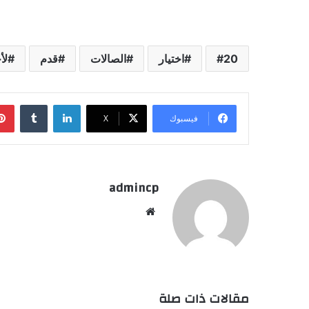
20
اختيار
الصالات
قدم
لأ
لينكدإن
‏Tumblr
فيسبوك
‫X
admincp
موق
ع
الوي
ب
مقالات ذات صلة