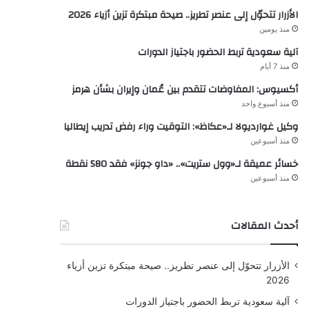
الأزرار تتحوّل إلى عنصر تطريز.. صيحة مبتكرة تزين أزياء 2026
منذ يومين
آلية سعودية تربط الحضور باجتياز الدورات
منذ 7 أيام
أكسيوس: المفاوضات تتقدم بين عُمان وإيران بشأن هرمز
منذ أسبوع واحد
وكيل غوارديولا لـ«عكاظ»: التوقيت وراء رفض تدريب إيطاليا
منذ أسبوعين
خسائر عميقة لـ«وول ستريت».. «داو جونز» فقد 580 نقطة
منذ أسبوعين
أحدث المقالات
الأزرار تتحوّل إلى عنصر تطريز.. صيحة مبتكرة تزين أزياء
2026
آلية سعودية تربط الحضور باجتياز الدورات