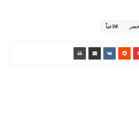
خضر
لاعباً
بينتيريست
‏Reddit
‏VKontakte
مشاركة عبر البريد
طباعة