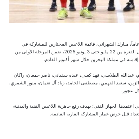
لن مدرب المنتخب السعودي لكرة قدم الصالات تحت 17 عاماً، مبارك الشهراني، قائمة اللاعبين المختارين للمشاركة في
المعسكر التدريبي الداخلي الذي سيُقام في مدينة الخبر خلال الفترة من 22 مايو حتى 3 يونيو 2025، ضمن المرحلة الأولى من
إقامته في مملكة البحرين خلال شهر أكتوبر القادم.
اعد بن غانم، عبدالله الطلاسي، فهد كعبي، عبده سفياني، ناصر جمعان، راكان
لزين، سعيد الفهمي، مصطفى الحامد، زياد آل نعمان، منور الشمري،
ال عجور.
عتمدها الجهاز الفني؛ بهدف رفع جاهزية اللاعبين الفنية والبدنية،
عداد قبل خوض غمار المشاركة القارية القادمة.