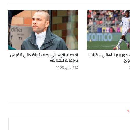
ور ربع النهائي .. فرنسا
الادعاء الإسباني يصف تبرئة داني ألفيس
ويج
بـ«إهانة للعدالة»
8 مايو، 2025
*