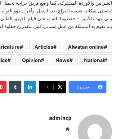
الشرايين والأوردة المشتركة، كما وضع فريق جراحة تجميل ا
ليتسنى إمكانية تغطية الفراغ بعد الفصل. وأعرب ذوو التوأ
ولي عهده الأمين – حفظهما الله -، على قيام الفريق الطبي ا
بما تقوم به المملكة من عمل إنساني كبير، مقدرين حفاوة ال
ricature.
Articles
Alwatan online
tics
Opinion
News
National
لينكدإن
‏Tumblr
فيسبوك
‫X
admincp
موق
ع