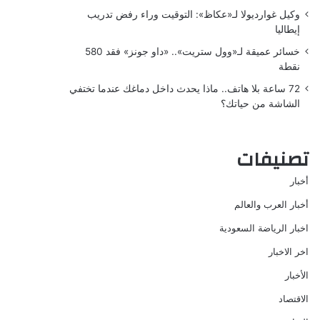
وكيل غوارديولا لـ«عكاظ»: التوقيت وراء رفض تدريب
إيطاليا
خسائر عميقة لـ«وول ستريت».. «داو جونز» فقد 580
نقطة
72 ساعة بلا هاتف.. ماذا يحدث داخل دماغك عندما تختفي
الشاشة من حياتك؟
تصنيفات
أخبار
أخبار العرب والعالم
اخبار الرياضة السعودية
اخر الاخبار
الأخبار
الاقتصاد