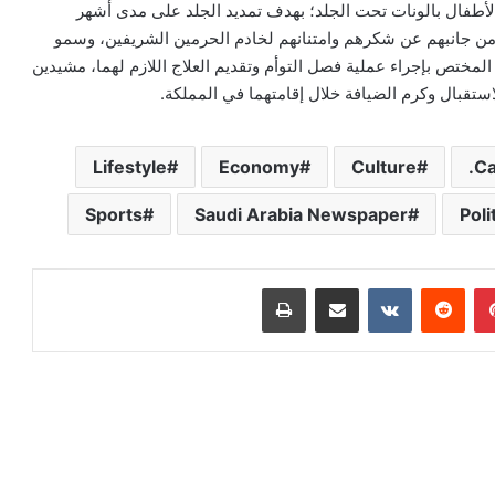
لأطفال بالونات تحت الجلد؛ بهدف تمديد الجلد على مدى أشهر
م من جانبهم عن شكرهم وامتنانهم لخادم الحرمين الشريفين، وسمو
لمختص بإجراء عملية فصل التوأم وتقديم العلاج اللازم لهما، مشيدين
استقبال وكرم الضيافة خلال إقامتهما في المملكة.
Lifestyle
Economy
Culture
Ca
Sports
Saudi Arabia Newspaper
Poli
بينتيريست
‏Reddit
‏VKontakte
مشاركة عبر البريد
طباعة