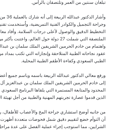
تبلغان سنتين من العمر وتلتصقان بالرأس.
وأشار 
وجراحة التجميل والكوادر الفنية التمريضية، واُستخدمت تق
واهتمام من خادم الحرمين الشريفين الملك سلمان بن عبدالع
عقود نجاحاته الطبية المتلاحقة وإنجازاته التي تكتب بمداد
الطبي السعودي وكفاءة الأطقم الطبية المحلية.
ورفع معالي الدكتور عبدالله الربيعة باسمه وباسم جميع أعض
إلى خادم الحرمين الشريفين الملك سلمان بن عبدالعزيز آل
المحدود والمتابعة المستمرة التي يلقاها البرنامج السعودي 
الذين قدموا عصارة تجربتهم المهنية والطبية من أجل تهيئة ال
من جانبه أوضح استشاري جراحة المخ والأعصاب للأطفال، ر
أن التوأم خضع لتقييم دقيق شمل فحوصات متعددة أظهرت ا
الشرايين، مما استوجب إجراء عملية الفصل على عدة مراحل ا