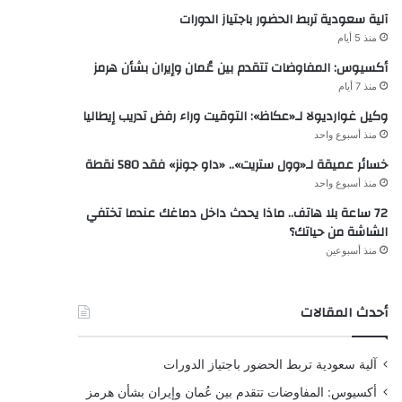
آلية سعودية تربط الحضور باجتياز الدورات
منذ 5 أيام
أكسيوس: المفاوضات تتقدم بين عُمان وإيران بشأن هرمز
منذ 7 أيام
وكيل غوارديولا لـ«عكاظ»: التوقيت وراء رفض تدريب إيطاليا
منذ أسبوع واحد
خسائر عميقة لـ«وول ستريت».. «داو جونز» فقد 580 نقطة
منذ أسبوع واحد
72 ساعة بلا هاتف.. ماذا يحدث داخل دماغك عندما تختفي
الشاشة من حياتك؟
منذ أسبوعين
أحدث المقالات
آلية سعودية تربط الحضور باجتياز الدورات
أكسيوس: المفاوضات تتقدم بين عُمان وإيران بشأن هرمز