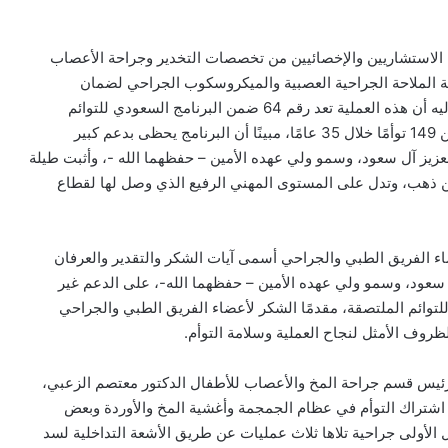
الدكتور عبدالله الربيعة إلى أنه شارك بالعملية 36 من الاستشاريين والإخصائيين من تخصصات التخدير وجراحة الأعصاب
نية الملاحة الجراحية العصبية والميكروسكوب الجراحي لضمان
التخطيط الدقيق والوصول لأعلى درجات السلامة. وأفاد معاليه أن هذه العملية تعد رقم 64 ضمن البرنامج السعودي للتوائم
الملتصقة التي شملت 27 دولة حول العالم، واعتنت بأكثر من 149 توأمًا خلال 35 عامًا، مبينًا أن البرنامج يحظى بدعم كبير
زيز آل سعود، وسمو ولي عهده الأمين – حفظهما الله -، وأثبت طيلة
 من ذهب، وتدل على المستوى المهني الرفيع الذي وصل لها لقطاع
اء الفريق الطبي والجراحي أسمى آيات الشكر والتقدير والعرفان
 سعود، وسمو ولي عهده الأمين – حفظهما الله-، على الدعم غير
للتوائم الملتصقة، مقدمًا الشكر لأعضاء الفريق الطبي والجراحي
ظروف الأمثل لنجاح العملية وسلامة التوأم.
ئيس قسم جراحة المخ والأعصاب للأطفال الدكتور معتصم الزعبي،
شتراك التوأم في عظام الجمجمة وأغشية المخ والأوردة وبعض
لأولى جراحية تلاها ثلاث عمليات عن طريق الأشعة التداخلية لسد