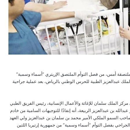
لملتصقة أمس، من فصل التوأم الملتصق الإريتري “أسماء وسمية”
لك عبدالعزيز الطبية للحرس الوطني بالرياض، بعد عملية جراحية
ركز الملك سلمان للإغاثة والأعمال الإنسانية، رئيس الفريق الطبي
بدالله بن عبدالعزيز الربيعة، أنه إنفاذًا للتوجيهات السامية من خادم
احب السمو الملكي الأمير محمد بن سلمان بن عبدالعزيز ولي العهد
لجراحي بفصل التوأم “أسماء وسمية” من جمهورية إرتيريا اللتين