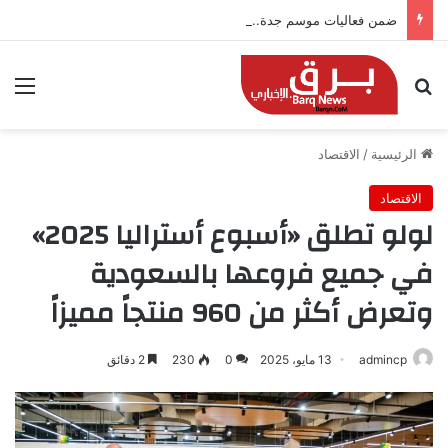
ضمن فعاليات موسم جدة.. “كمّلنا” تطلق بطولتها في جدة التاريخية بجوائز 150 ألف ريال
بحث عن
الق
الرئيسية
/
الاقتصاد
الاقتصاد
لولو تطلق «أسبوع أستراليا 2025»
في جميع فروعها بالسعودية
وتعرض أكثر من 960 منتجاً مميزاً
admincp
13 مايو، 2025
0
230
2 دقائق