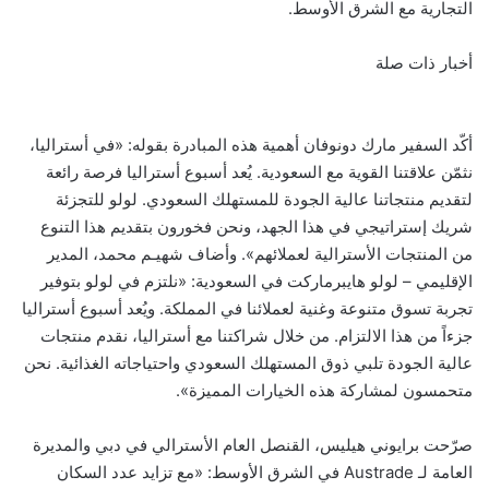
التجارية مع الشرق الأوسط.
أخبار ذات صلة
أكّد السفير مارك دونوفان أهمية هذه المبادرة بقوله: «في أستراليا،
نثمّن علاقتنا القوية مع السعودية. يُعد أسبوع أستراليا فرصة رائعة
لتقديم منتجاتنا عالية الجودة للمستهلك السعودي. لولو للتجزئة
شريك إستراتيجي في هذا الجهد، ونحن فخورون بتقديم هذا التنوع
من المنتجات الأسترالية لعملائهم». وأضاف شهيـم محمد، المدير
الإقليمي – لولو هايبرماركت في السعودية: «نلتزم في لولو بتوفير
تجربة تسوق متنوعة وغنية لعملائنا في المملكة. ويُعد أسبوع أستراليا
جزءاً من هذا الالتزام. من خلال شراكتنا مع أستراليا، نقدم منتجات
عالية الجودة تلبي ذوق المستهلك السعودي واحتياجاته الغذائية. نحن
متحمسون لمشاركة هذه الخيارات المميزة».
صرّحت برايوني هيليس، القنصل العام الأسترالي في دبي والمديرة
العامة لـ Austrade في الشرق الأوسط: «مع تزايد عدد السكان