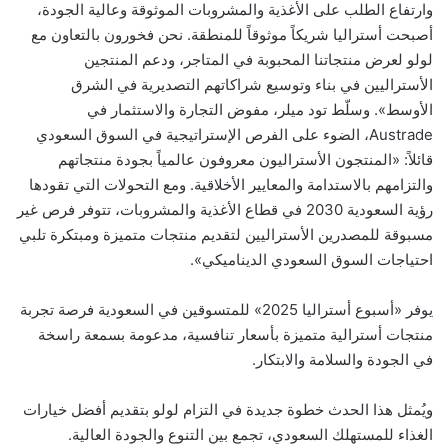
وارتفاع الطلب على الأغذية والمشروبات الموثوقة وعالية الجودة،
أصبحت أستراليا شريكاً موثوقاً للمنطقة. نحن فخورون بالتعاون مع
لولو لعرض منتجاتنا المحبوبة في المتاجر، ودعم المنتجين
الأستراليين في بناء وتوسيع شراكاتهم التصديرية في الشرق
الأوسط». وسلّط تود ميلر، مفوض التجارة والاستثمار في
Austrade، الضوء على الفرص الإستراتيجية في السوق السعودي
قائلاً: «المنتجون الأستراليون معروفون عالمياً بجودة منتجاتهم
والتزامهم بالاستدامة والمعايير الأخلاقية. ومع التحولات التي تقودها
رؤية السعودية 2030 في قطاع الأغذية والمشروبات، تتوفر فرص غير
مسبوقة للمصدرين الأستراليين لتقديم منتجات متميزة ومبتكرة تلبي
احتياجات السوق السعودي الديناميكي».
يوفر «أسبوع أستراليا 2025» للمتسوقين في السعودية فرصة تجربة
منتجات أسترالية متميزة بأسعار تنافسية، مدعومة بسمعة راسخة
في الجودة والسلامة والابتكار.
ويُمثل هذا الحدث خطوة جديدة في التزام لولو بتقديم أفضل خيارات
الغذاء للمستهلك السعودي، تجمع بين التنوع والجودة العالية.