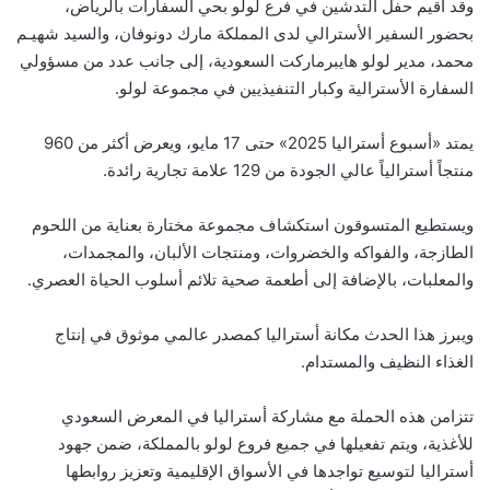
وقد أقيم حفل التدشين في فرع لولو بحي السفارات بالرياض،
بحضور السفير الأسترالي لدى المملكة مارك دونوفان، والسيد شهيـم
محمد، مدير لولو هايبرماركت السعودية، إلى جانب عدد من مسؤولي
السفارة الأسترالية وكبار التنفيذيين في مجموعة لولو.
يمتد «أسبوع أستراليا 2025» حتى 17 مايو، ويعرض أكثر من 960
منتجاً أسترالياً عالي الجودة من 129 علامة تجارية رائدة.
ويستطيع المتسوقون استكشاف مجموعة مختارة بعناية من اللحوم
الطازجة، والفواكه والخضروات، ومنتجات الألبان، والمجمدات،
والمعلبات، بالإضافة إلى أطعمة صحية تلائم أسلوب الحياة العصري.
ويبرز هذا الحدث مكانة أستراليا كمصدر عالمي موثوق في إنتاج
الغذاء النظيف والمستدام.
تتزامن هذه الحملة مع مشاركة أستراليا في المعرض السعودي
للأغذية، ويتم تفعيلها في جميع فروع لولو بالمملكة، ضمن جهود
أستراليا لتوسيع تواجدها في الأسواق الإقليمية وتعزيز روابطها