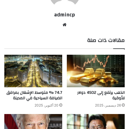
admincp
موق
ع
مقالات ذات صلة
الوي
ب
الذهب يرتفع إلى 4502 دولار
74.7 % متوسط الإشغال بمرافق
للأوقية
الضيافة السياحية في المدينة
26 ديسمبر، 2025
20 أكتوبر، 2025