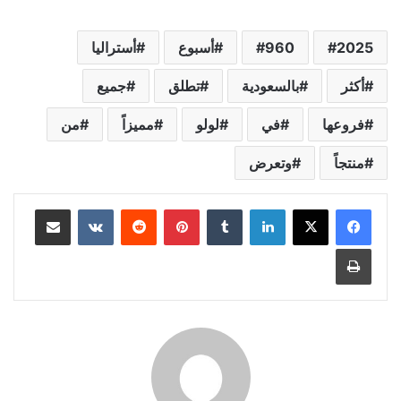
2025
960
أسبوع
أستراليا
أكثر
بالسعودية
تطلق
جميع
فروعها
في
لولو
مميزاً
من
منتجاً
وتعرض
لينكدإن
‏Tumblr
بينتيريست
‏Reddit
‏VKontakte
مشاركة عبر البريد
طباعة