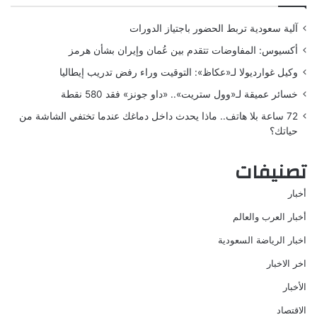
آلية سعودية تربط الحضور باجتياز الدورات
أكسيوس: المفاوضات تتقدم بين عُمان وإيران بشأن هرمز
وكيل غوارديولا لـ«عكاظ»: التوقيت وراء رفض تدريب إيطاليا
خسائر عميقة لـ«وول ستريت».. «داو جونز» فقد 580 نقطة
72 ساعة بلا هاتف.. ماذا يحدث داخل دماغك عندما تختفي الشاشة من
حياتك؟
تصنيفات
أخبار
أخبار العرب والعالم
اخبار الرياضة السعودية
اخر الاخبار
الأخبار
الاقتصاد