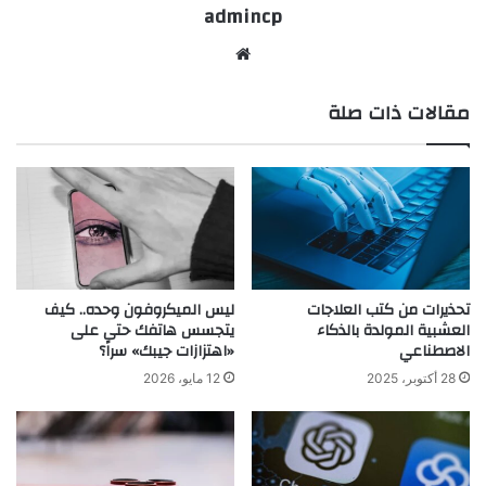
admincp
موق
ع
مقالات ذات صلة
الوي
ب
تحذيرات من كتب العلاجات
ليس الميكروفون وحده.. كيف
العشبية المولدة بالذكاء
يتجسس هاتفك حتى على
الاصطناعي
«اهتزازات جيبك» سراً؟
28 أكتوبر، 2025
12 مايو، 2026