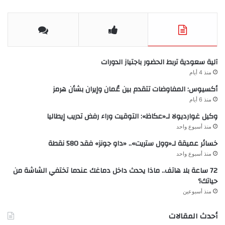
آلية سعودية تربط الحضور باجتياز الدورات
منذ 4 أيام
أكسيوس: المفاوضات تتقدم بين عُمان وإيران بشأن هرمز
منذ 6 أيام
وكيل غوارديولا لـ«عكاظ»: التوقيت وراء رفض تدريب إيطاليا
منذ أسبوع واحد
خسائر عميقة لـ«وول ستريت».. «داو جونز» فقد 580 نقطة
منذ أسبوع واحد
72 ساعة بلا هاتف.. ماذا يحدث داخل دماغك عندما تختفي الشاشة من
حياتك؟
منذ أسبوعين
أحدث المقالات