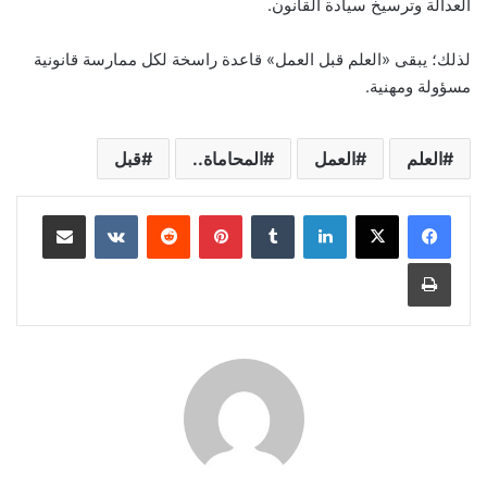
العدالة وترسيخ سيادة القانون.
لذلك؛ يبقى «العلم قبل العمل» قاعدة راسخة لكل ممارسة قانونية
مسؤولة ومهنية.
العلم
العمل
المحاماة..
قبل
لينكدإن
‏Tumblr
بينتيريست
‏Reddit
‏VKontakte
مشاركة عبر البريد
طباعة