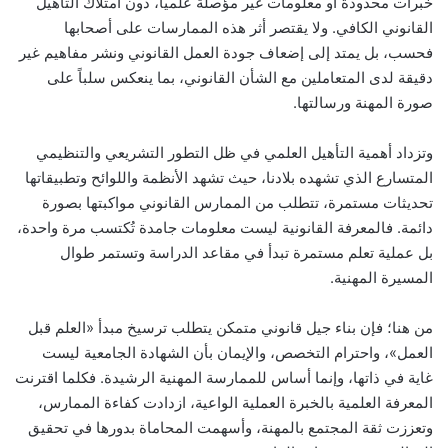
خبرات محدودة أو معلومات غير مؤصلة علمياً، دون امتلاك التأهيل
القانوني الكافي. ولا يقتصر أثر هذه الممارسات على أصحابها
فحسب، بل يمتد إلى إضعاف جودة العمل القانوني ونشر مفاهيم غير
دقيقة لدى المتعاملين مع الشأن القانوني، بما ينعكس سلباً على
صورة المهنة ورسالتها.
وتزداد أهمية التأهيل العلمي في ظل التطور التشريعي والتنظيمي
المتسارع الذي تشهده بلادنا، حيث تشهد الأنظمة واللوائح وتطبيقاتها
تحديثات مستمرة، تتطلب من الممارس القانوني مواكبتها بصورة
دائمة. فالمعرفة القانونية ليست معلومات جامدة تُكتسب مرة واحدة،
بل عملية تعلم مستمرة تبدأ في مقاعد الدراسة وتستمر طوال
المسيرة المهنية.
من هنا؛ فإن بناء جيل قانوني متمكن يتطلب ترسيخ مبدأ «العلم قبل
العمل»، واحترام التخصص، والإيمان بأن الشهادة الجامعية ليست
غاية في ذاتها، وإنما أساس للممارسة المهنية الرشيدة. فكلما اقترنت
المعرفة العلمية بالخبرة العملية الواعية، ازدادت كفاءة الممارس،
وتعززت ثقة المجتمع بالمهنة، وأسهمت المحاماة بدورها في تحقيق