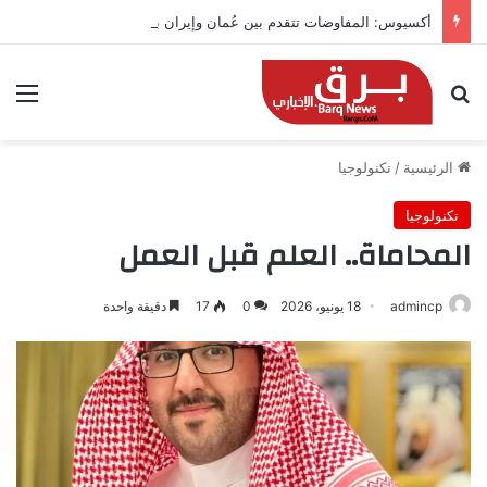
أكسيوس: المفاوضات تتقدم بين عُمان وإيران بشأن هرمز
بحث عن
الق
الرئيسية
/
تكنولوجيا
تكنولوجيا
المحاماة.. العلم قبل العمل
admincp
18 يونيو، 2026
0
17
دقيقة واحدة