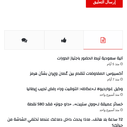
آلية سعودية تربط الحضور باجتياز الدورات
منذ 5 أيام
أكسيوس: المفاوضات تتقدم بين عُمان وإيران بشأن هرمز
منذ 7 أيام
وكيل غوارديولا لـ«عكاظ»: التوقيت وراء رفض تدريب إيطاليا
منذ أسبوع واحد
خسائر عميقة لـ«وول ستريت».. «داو جونز» فقد 580 نقطة
منذ أسبوع واحد
72 ساعة بلا هاتف.. ماذا يحدث داخل دماغك عندما تختفي الشاشة من
حياتك؟