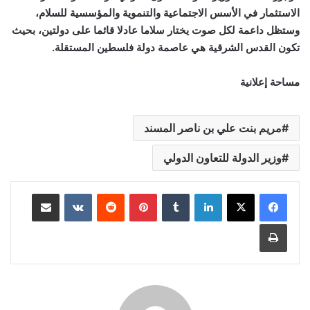
الاستثمار في الأسس الاجتماعية والتنموية والمؤسسية للسلام،
وستظل داعمة لكل صوت يختار سلاما عادلا قائما على دولتين، بحيث
تكون القدس الشرقية هي عاصمة دولة فلسطين المستقلة.
مساحة إعلانية
مريم بنت علي بن ناصر المسند
وزير الدولة للتعاون الدولي
لينكدإن
‏Tumblr
بينتيريست
‏Reddit
‏VKontakte
مشاركة عبر البريد
طباعة