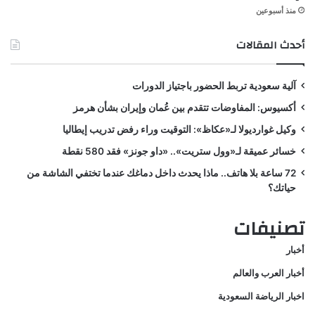
منذ أسبوعين
أحدث المقالات
آلية سعودية تربط الحضور باجتياز الدورات
أكسيوس: المفاوضات تتقدم بين عُمان وإيران بشأن هرمز
وكيل غوارديولا لـ«عكاظ»: التوقيت وراء رفض تدريب إيطاليا
خسائر عميقة لـ«وول ستريت».. «داو جونز» فقد 580 نقطة
72 ساعة بلا هاتف.. ماذا يحدث داخل دماغك عندما تختفي الشاشة من
حياتك؟
تصنيفات
أخبار
أخبار العرب والعالم
اخبار الرياضة السعودية