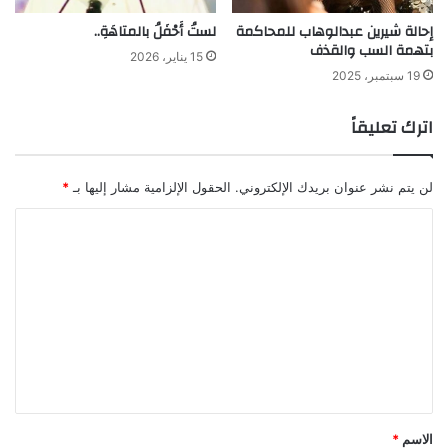
إحالة شيرين عبدالوهاب للمحاكمة
لستُ أَحْفَلُ بالمتاهَةِ..
بتهمة السب والقذف
15 يناير، 2026
19 سبتمبر، 2025
اترك تعليقاً
لن يتم نشر عنوان بريدك الإلكتروني.
الحقول الإلزامية مشار إليها بـ
*
ا
ل
ت
ع
ل
ي
ق
*
الاسم
*