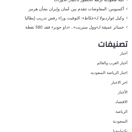
أكسيوس: المفاوضات تتقدم بين عُمان وإيران بشأن هرمز
وكيل غوارديولا لـ«عكاظ»: التوقيت وراء رفض تدريب إيطاليا
خسائر عميقة لـ«وول ستريت».. «داو جونز» فقد 580 نقطة
تصنيفات
أخبار
أخبار العرب والعالم
اخبار الرياضة السعودية
اخر الاخبار
الأخبار
الاقتصاد
الرياضة
السعودية
تكنولوجيا