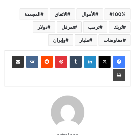
100%
الأموال
الاتفاق
المجمدة
تُربك
ترمب
تعرقل
دولار
مفاوضات
مليار
وإيران
لينكدإن
‏Tumblr
بينتيريست
‏Reddit
‏VKontakte
مشاركة عبر البريد
طباعة