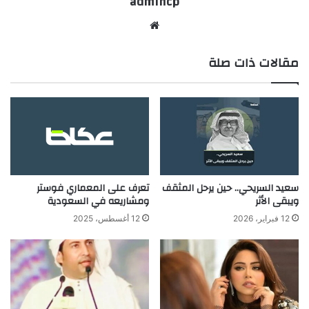
admincp
موق
ع
مقالات ذات صلة
الوي
ب
سعيد السريحي.. حين يرحل المثقف
تعرف على المعماري فوستر
ويبقى الأثر
ومشاريعه في السعودية
12 فبراير، 2026
12 أغسطس، 2025