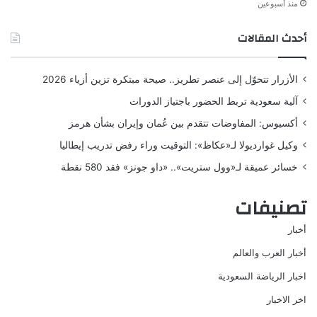
منذ أسبوعين
أحدث المقالات
الأزرار تتحوّل إلى عنصر تطريز.. صيحة مبتكرة تزين أزياء 2026
آلية سعودية تربط الحضور باجتياز الدورات
أكسيوس: المفاوضات تتقدم بين عُمان وإيران بشأن هرمز
وكيل غوارديولا لـ«عكاظ»: التوقيت وراء رفض تدريب إيطاليا
خسائر عميقة لـ«وول ستريت».. «داو جونز» فقد 580 نقطة
تصنيفات
أخبار
أخبار العرب والعالم
اخبار الرياضة السعودية
اخر الاخبار