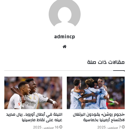
admincp
موق
ع
مقالات ذات صلة
الوي
ب
«نجوم روشن» يقودون البرتغال
الليلة في أبطال أوروبا.. ريال مدريد
لاكتساح أرمينيا بخماسية
عينه على نقاط مارسيليا
7 سبتمبر، 2025
16 سبتمبر، 2025