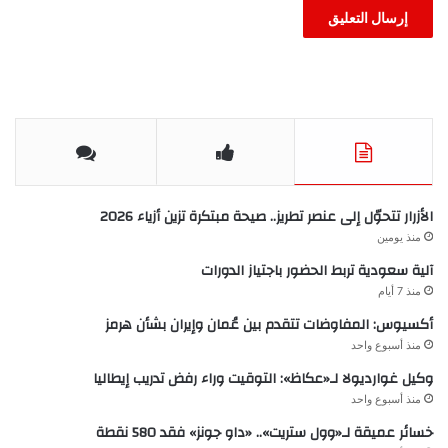
الأزرار تتحوّل إلى عنصر تطريز.. صيحة مبتكرة تزين أزياء 2026
منذ يومين
آلية سعودية تربط الحضور باجتياز الدورات
منذ 7 أيام
أكسيوس: المفاوضات تتقدم بين عُمان وإيران بشأن هرمز
منذ أسبوع واحد
وكيل غوارديولا لـ«عكاظ»: التوقيت وراء رفض تدريب إيطاليا
منذ أسبوع واحد
خسائر عميقة لـ«وول ستريت».. «داو جونز» فقد 580 نقطة