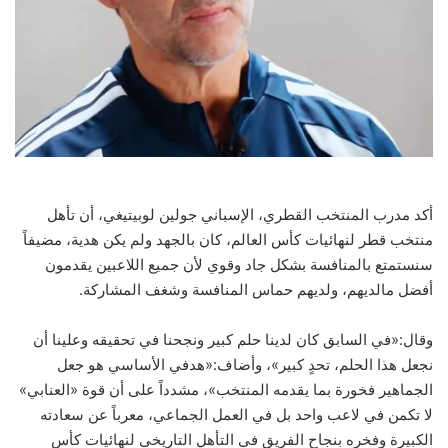
أكد مدرب المنتخب القطري، الإسباني جولين لوبيتيغي، أن تأهل
منتخب قطر لنهائيات كأس العالم، كان بالجهد ولم يكن هدية، مضيفاً
سنستمتع بالمنافسة بشكل جاد وقوي لأن جميع اللاعبين يقدمون
أفضل مالديهم، ولديهم حماس المنافسة وشغف المشاركة.
وقال:«في السابق كان لدينا حلم كبير ونجحنا في تحقيقه وعلينا أن
نجعل هذا الحلم، تحدٍ كبير»، وأضاف:«هدفي الأساسي هو جعل
الجماهير فخورة بما يقدمه المنتخب»، مشدداً على أن قوة «العنابي»
لا تكمن في لاعب واحد بل في العمل الجماعي، معرباً عن سعادته
الكبيرة وفخره بنجاح الفريق في التأهل التاريخي لنهائيات كأس