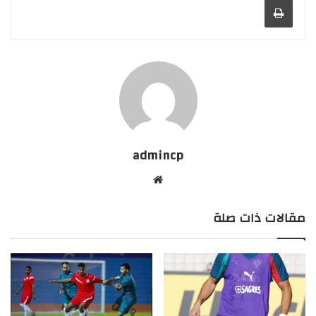
admincp
موق
ع
مقالات ذات صلة
الوي
ب