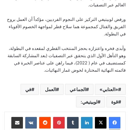
العالم عبر التصفيات.
ورفض لوبيتيغي التركيز على النجوم الفرديين، مؤكداً أن العمل بروح
الفريق والقتال كمجموعة هما سلاح قطر لمواجهة الخصوم الأقوياء
في البطولة.
وأبدى فخره واعتزازه بحجز المنتخب القطري لمقعده في البطولة،
وهو التأهل الأول الذي يتحقق عبر التصفيات (بعد المشاركة السابقة
كمستضيف في عام ( 2022)، فيما راهن على عناصر الخبرة في
قائمته النهائية المختارة لخوض غمار النهائيات. ‏
«العنابي»
الجماعي
العمل
في
قوة
لوبيتيغي:
لينكدإن
‏Tumblr
بينتيريست
‏Reddit
‏VKontakte
مشاركة عبر البريد
طباعة