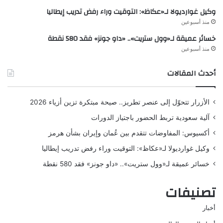
وكيل غوارديولا لـ«عكاظ»: التوقيت وراء رفض تدريب إيطاليا
منذ أسبوعين
خسائر عميقة لـ«وول ستريت».. «داو جونز» فقد 580 نقطة
منذ أسبوعين
أحدث المقالات
الأزرار تتحوّل إلى عنصر تطريز.. صيحة مبتكرة تزين أزياء 2026
آلية سعودية تربط الحضور باجتياز الدورات
أكسيوس: المفاوضات تتقدم بين عُمان وإيران بشأن هرمز
وكيل غوارديولا لـ«عكاظ»: التوقيت وراء رفض تدريب إيطاليا
خسائر عميقة لـ«وول ستريت».. «داو جونز» فقد 580 نقطة
تصنيفات
أخبار