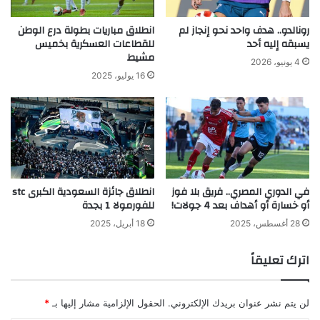
رونالدو.. هدف واحد نحو إنجاز لم
انطلاق مباريات بطولة درع الوطن
يسبقه إليه أحد
للقطاعات العسكرية بخميس
مشيط
4 يونيو، 2026
16 يوليو، 2025
في الدوري المصري.. فريق بلا فوز
انطلاق جائزة السعودية الكبرى stc
أو خسارة أو أهداف بعد 4 جولات!
للفورمولا 1 بجدة
28 أغسطس، 2025
18 أبريل، 2025
اترك تعليقاً
لن يتم نشر عنوان بريدك الإلكتروني.
الحقول الإلزامية مشار إليها بـ
*