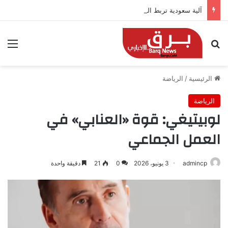
آلية سعودية تربط الحضور باجتياز الدورات
بحث عن
الق
الرئيسية
/
الرياضة
الرياضة
لوبيتيغي: قوة «العنابي» في
العمل الجماعي
admincp
3 يونيو، 2026
0
21
دقيقة واحدة