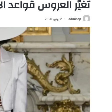
تغيّر العروس قواعد ال
admincp
2 يونيو، 2026