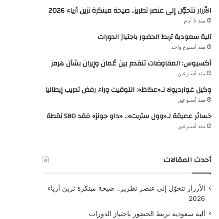
الأزرار تتحوّل إلى عنصر تطريز.. صيحة مبتكرة تزين أزياء 2026
منذ 5 أيام
آلية سعودية تربط الحضور باجتياز الدورات
منذ أسبوع واحد
أكسيوس: المفاوضات تتقدم بين عُمان وإيران بشأن هرمز
منذ أسبوعين
وكيل غوارديولا لـ«عكاظ»: التوقيت وراء رفض تدريب إيطاليا
منذ أسبوعين
خسائر عميقة لـ«وول ستريت».. «داو جونز» فقد 580 نقطة
منذ أسبوعين
أحدث المقالات
الأزرار تتحوّل إلى عنصر تطريز.. صيحة مبتكرة تزين أزياء
2026
آلية سعودية تربط الحضور باجتياز الدورات