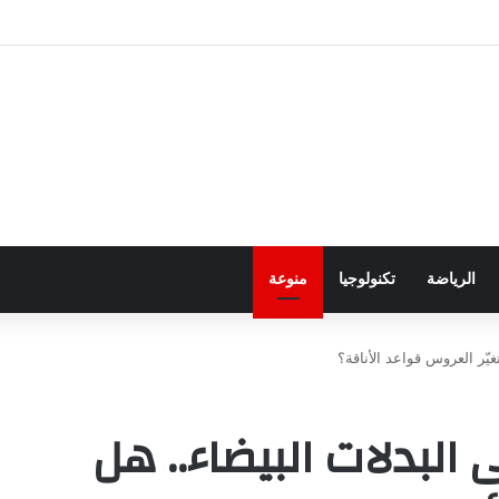
ور باجتياز الدورات
الرياضة
تكنولوجيا
منوعة
يّر العروس قواعد الأناقة؟
البدلات البيضاء.. هل