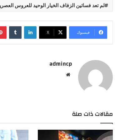
لم تعد فساتين الزفاف الخيار الوحيد للعروس العصري
لينكدإن
‏Tumblr
فيسبوك
‫X
admincp
موق
ع
الوي
ب
مقالات ذات صلة