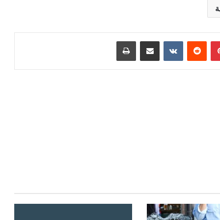
ة
بينتيريست
‏Reddit
‏VKontakte
مشاركة عبر البريد
طباعة