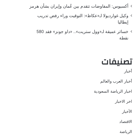
أكسيوس: المفاوضات تتقدم بين عُمان وإيران بشأن هرمز
وكيل غوارديولا لـ«عكاظ»: التوقيت وراء رفض تدريب
إيطاليا
خسائر عميقة لـ«وول ستريت».. «داو جونز» فقد 580
نقطة
تصنيفات
أخبار
أخبار العرب والعالم
اخبار الرياضة السعودية
اخر الاخبار
الأخبار
الاقتصاد
الرياضة