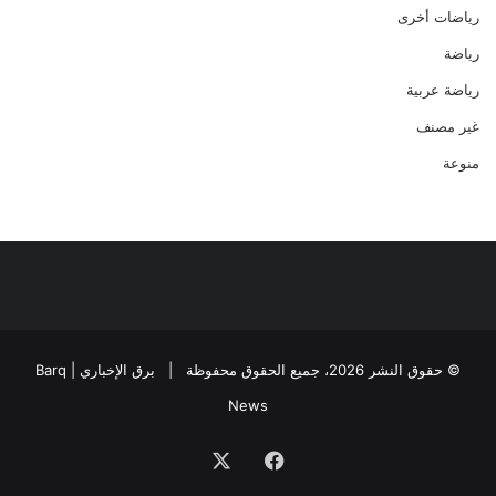
رياضات أخرى
رياضة
رياضة عربية
غير مصنف
منوعة
© حقوق النشر 2026، جميع الحقوق محفوظة |
برق الإخباري | Barq
News
فيسبوك
‫X