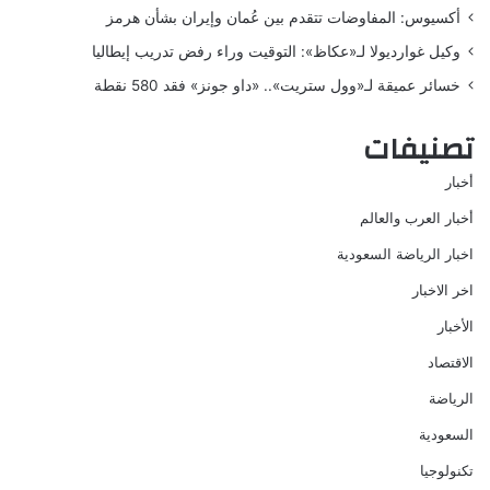
أكسيوس: المفاوضات تتقدم بين عُمان وإيران بشأن هرمز
وكيل غوارديولا لـ«عكاظ»: التوقيت وراء رفض تدريب إيطاليا
خسائر عميقة لـ«وول ستريت».. «داو جونز» فقد 580 نقطة
تصنيفات
أخبار
أخبار العرب والعالم
اخبار الرياضة السعودية
اخر الاخبار
الأخبار
الاقتصاد
الرياضة
السعودية
تكنولوجيا