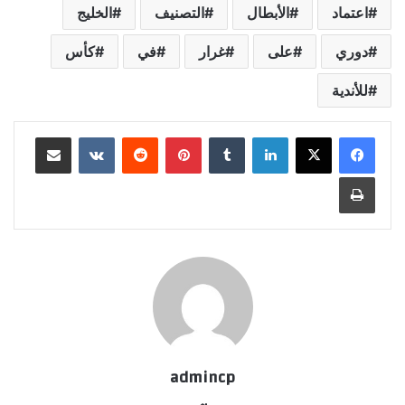
اعتماد
الأبطال
التصنيف
الخليج
دوري
على
غرار
في
كأس
للأندية
لينكدإن
‏Tumblr
بينتيريست
‏Reddit
‏VKontakte
مشاركة عبر البريد
طباعة
admincp