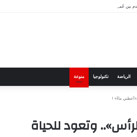
م بين عُمان وإيران بشأن هرمز
الرياضة
تكنولوجيا
منوعة
«أعطني ماءً» !
رأس».. وتعود للحياة