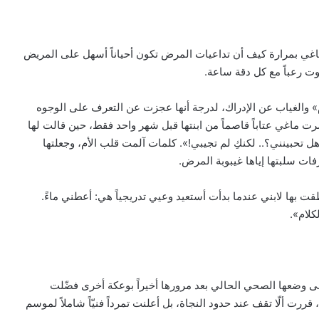
 ماغي بمرارة كيف أن تداعيات المرض تكون أحياناً أسهل على المريض
وت رعباً مع كل دقة ساعة.
» والغياب عن الإدراك، لدرجة أنها عجزت عن التعرف على الوجوه
رت ماغي عتاباً قاصماً من ابنتها قبل شهر واحد فقط، حين قالت لها
 تحبينني؟.. لكنكِ لم تجيبي!». كلمات آلمت قلب الأم، وجعلتها
فات سلبتها إياها غيبوبة المرض.
ت بها لابني عندما بدأت أستعيد وعيي تدريجياً هي: أعطني ماءً.
كلام».
ى وضعها الصحي الحالي بعد مرورها أخيراً بوعكة أخرى فضّلت
رت ألّا تقف عند حدود النجاة، بل أعلنت تمرداً فنيّاً شاملاً لموسم