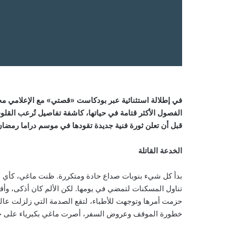
في إطلالة استثنائية عبر بودكاست «قصتي» مع الإعلامي مح
الفصول الأكثر قتامة في حياتها، كاشفة تفاصيل تُرعب القل
قبل أن تعلن ثورة فنية جديدة تقودها في موسم دراما رمضان 2027
الخدعة القاتلة
بدأ كل شيء بنوبات صداع حادة ومتكررة. ظنت ماغي، كأي ام
تناول المسكنات لتمضي في يومها. لكن الألم كان أذكى، وأقوى
حزمت أمرها وتوجهت للأطباء، لتقع الصدمة التي زلزلت عالم
خطورة الموقف وعروض السفر، أصرت ماغي بكبرياء على خوض 