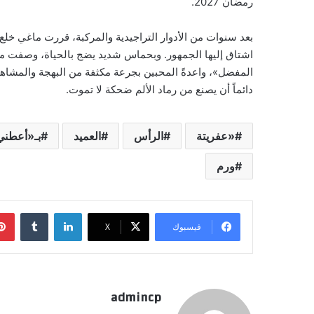
رمضان 2027.
بعد سنوات من الأدوار التراجيدية والمركبة، قررت ماغي خلع 
اشتاق إليها الجمهور. وبحماس شديد يضج بالحياة، وصفت ملا
المفضل»، واعدةً المحبين بجرعة مكثفة من البهجة والمشاهد 
دائماً أن يصنع من رماد الألم ضحكة لا تموت.
«عفريتة
الرأس
العميد
بـ«أعطني
ورم
لينكدإن
‏Tumblr
فيسبوك
‫X
admincp