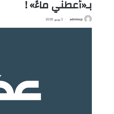
بـ«أعطني ماءً» !
admincp
2 يونيو، 2026