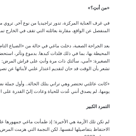
«من أنتِ؟»
في غرف العناية المركزة، تدور تراجيديا من نوع آخر. تروي
المنفصل عن الواقع، مقارنة بعائلته التي تقف في الخارج تم
بعد الجراحة الصعبة، دخلت ماغي في حالة من «الضياع التام
المحيطة بها، بما في ذلك فلذات كبدها. بدموع وتأثر، استحض
الصغيرة: «أمي، سألتكِ ذات مرة وأنتِ على فراش المرض: هل
تشعر بأن الوقت قد حان لتقديم اعتذار علني لأبنائها عن تصر
«كانت عائلتي تحتضر وهي تراني بتلك الحالة.. وأول جملة نطق
يومها، لم يصدق أنني عُدت للحياة وعادت إليّ القدرة على ال
التمرد الكبير
لم تكن تلك الأزمة هي الأخيرة؛ إذ طمأنت ماغي جمهورها عل
الاحتفاظ بتفاصيلها لنفسها. لكن النجمة التي هزمت المرض، قر