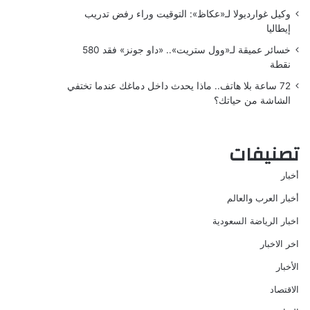
وكيل غوارديولا لـ«عكاظ»: التوقيت وراء رفض تدريب
إيطاليا
خسائر عميقة لـ«وول ستريت».. «داو جونز» فقد 580
نقطة
72 ساعة بلا هاتف.. ماذا يحدث داخل دماغك عندما تختفي
الشاشة من حياتك؟
تصنيفات
أخبار
أخبار العرب والعالم
اخبار الرياضة السعودية
اخر الاخبار
الأخبار
الاقتصاد