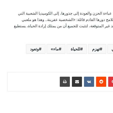
عباءة الحزن والعودة إلى جذورها، إلى الكوميديا الشعبية التي
مح دورها القادم قائلة: «الشخصية عفريتة.. وهذا هو ملعبي
غير المتوقعة، لتثبت للجميع أن من يمتلك إرادة الحياة، يستطيع
تهزم
للحياة
ماء»
وتعود
بينتيريست
‏Reddit
‏VKontakte
مشاركة عبر البريد
طباعة