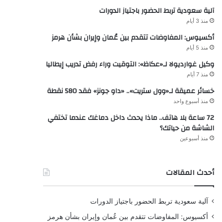
آلية سعودية تربط الحضور باجتياز الدورات
منذ 3 أيام
أكسيوس: المفاوضات تتقدم بين عُمان وإيران بشأن هرمز
منذ 5 أيام
وكيل غوارديولا لـ«عكاظ»: التوقيت وراء رفض تدريب إيطاليا
منذ 7 أيام
خسائر عميقة لـ«وول ستريت».. «داو جونز» فقد 580 نقطة
منذ أسبوع واحد
72 ساعة بلا هاتف.. ماذا يحدث داخل دماغك عندما تختفي
الشاشة من حياتك؟
منذ أسبوعين
أحدث المقالات
آلية سعودية تربط الحضور باجتياز الدورات
أكسيوس: المفاوضات تتقدم بين عُمان وإيران بشأن هرمز