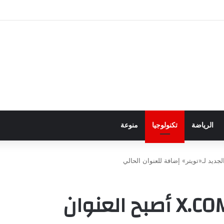
ور باجتياز الدورات
الرياضة
تكنولوجيا
منوعة
إيلون ماسك: موقع X.COM أصبح العنوان