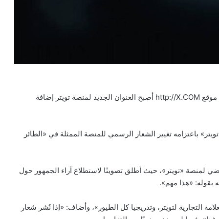
أعلن مالك شركة تويتر الملياردير الأمريكي إيلون ماسك، أن موقع http://X.COM أصبح العنوان الجديد لمنصة تويتر إضافة
تر» باعتزامه تغيير الشعار الرسمي للمنصة الممثلة في «الطائر
ي لمنصة «تويتر»، حيث أطلق تصويتًا لاستطلاع آراء الجمهور حول
 بقوله: «هذا مهم».
امة التجارية لتويتر، وتدريجيا كل الطيور»، وأضاف: «إذا نُشر شعار