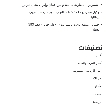
أكسيوس: المفاوضات تتقدم بين عُمان وإيران بشأن هرمز
وكيل غوارديولا لـ«عكاظ»: التوقيت وراء رفض تدريب
إيطاليا
خسائر عميقة لـ«وول ستريت».. «داو جونز» فقد 580
نقطة
تصنيفات
أخبار
أخبار العرب والعالم
اخبار الرياضة السعودية
اخر الاخبار
الأخبار
الاقتصاد
الرياضة