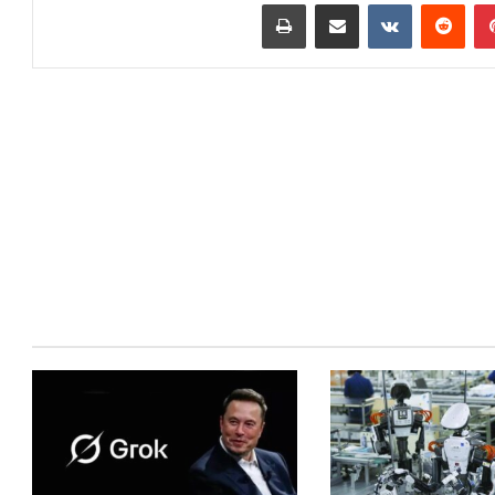
بينتيريست
‏Reddit
‏VKontakte
مشاركة عبر البريد
طباعة