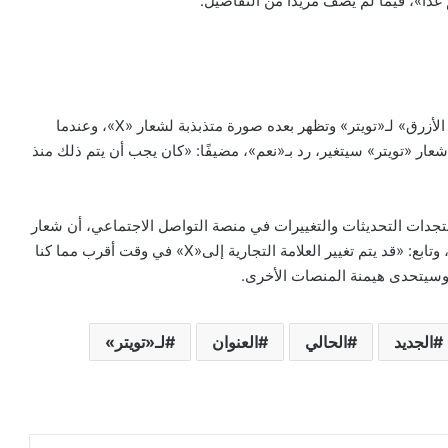
ونشر إيلون ماسك مقطع فيديو قصيرًا يتضمن شعار «الطائر الأزرق» لـ«تويتر» وتظهر بعده صورة متذبذبة لشعار «X»، وعندما
عار «تويتر» سيتغير، رد بـ«نعم»، مضيفًا: «كان يجب أن يتم ذلك منذ
ات التحديثات والتغييرات في منصة التواصل الاجتماعي، أن شعار
«تويتر» سيتغير غدًا، مضيفًا: «لقد استغرق الأمر وقتًا طويلًا»، وتابع: «قد يتم تغيير العلامة التجارية إلى«X» في وقت أقرب مما كنا
ا وسيتحدى هيمنة المنصات الأخرى.
الجديد
الحالي
العنوان
لـ«تويتر»