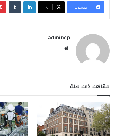
لينكدإن
‏Tumblr
فيسبوك
‫X
admincp
موق
ع
الوي
ب
مقالات ذات صلة