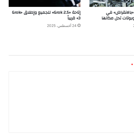
بالانقراض» في
إتاحة «Grok 2.5» للجميع وإطلاق «Grok
وبوتات تحل مكانها
3» قريباً
24 أغسطس، 2025
*