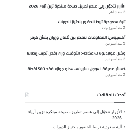
الأزرار تتحوّل إلى عنصر تطريز.. صيحة مبتكرة تزين أزياء 2026
منذ 6 أيام
آلية سعودية تربط الحضور باجتياز الدورات
منذ أسبوع واحد
أكسيوس: المفاوضات تتقدم بين عُمان وإيران بشأن هرمز
منذ أسبوعين
وكيل غوارديولا لـ«عكاظ»: التوقيت وراء رفض تدريب إيطاليا
منذ أسبوعين
خسائر عميقة لـ«وول ستريت».. «داو جونز» فقد 580 نقطة
منذ أسبوعين
أحدث المقالات
الأزرار تتحوّل إلى عنصر تطريز.. صيحة مبتكرة تزين أزياء
2026
آلية سعودية تربط الحضور باجتياز الدورات