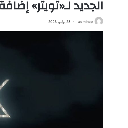
الجديد لـ«تويتر» إضافة
admincp
23 يوليو، 2023