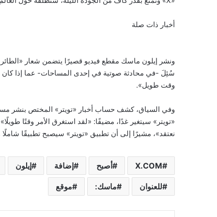
«X» وتمتع بقدر كاف من الجودة الليلة، سنطلقه حول العالم غدا»، فيما لم يضف مزيدًا من التفاصيل.
أخبار ذات صلة
سُئِلَ -في محادثة صوتية في إحدى المساحات- عما إذا كان ش
وقت طويل».
وفي السياق، كشف حساب أخبار «تويتر» المختص بنشر مستجد
نعتقد»، مشيرًا إلى أن تطبيق «تويتر» سيصبح تطبيقًا شاملً
X.COM
أصبح
إضافة
إيلون
للعنوان
ماسك:
موقع