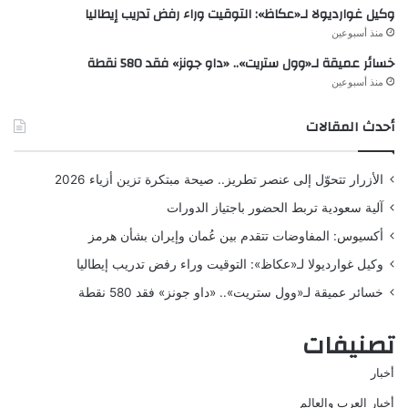
وكيل غوارديولا لـ«عكاظ»: التوقيت وراء رفض تدريب إيطاليا
منذ أسبوعين
خسائر عميقة لـ«وول ستريت».. «داو جونز» فقد 580 نقطة
منذ أسبوعين
أحدث المقالات
الأزرار تتحوّل إلى عنصر تطريز.. صيحة مبتكرة تزين أزياء 2026
آلية سعودية تربط الحضور باجتياز الدورات
أكسيوس: المفاوضات تتقدم بين عُمان وإيران بشأن هرمز
وكيل غوارديولا لـ«عكاظ»: التوقيت وراء رفض تدريب إيطاليا
خسائر عميقة لـ«وول ستريت».. «داو جونز» فقد 580 نقطة
تصنيفات
أخبار
أخبار العرب والعالم