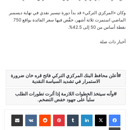
وكان «المركزي التركي» قد بدأ دورة تيسير نقدي في نهاية ديسمبر
الماضي استمرت ثلاثة أشهر، خفَّض فيها سعر الفائدة بواقع 750
نقطة أساس من 50 إلى 42.5%.
أخبار ذات صلة
أعلن محافظ البنك المركزي التركي فاتح قره خان ضرورة
الاستمرار في تشديد السياسة النقدية
وأنه سيتخذ الخطوات اللازمة إذا أثرت تطورات الطلب
سلباً على جهود خفض التضخم.
لينكدإن
‏Tumblr
بينتيريست
‏Reddit
‏VKontakte
مشاركة عبر البريد
طباعة