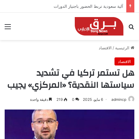
أكسيوس: المفاوضات تتقدم بين عُمان وإيران بشأن هرمز
بحث عن
الق
الرئيسية
/
الاقتصاد
الاقتصاد
هل تستمر تركيا في تشديد
سياستها النقدية؟ «المركزي» يجيب
admincp
6 مايو، 2025
0
219
دقيقة واحدة