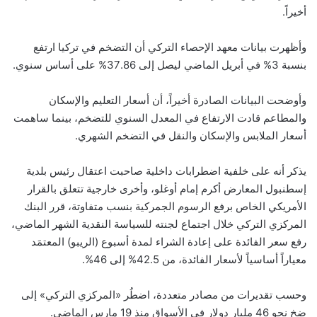
أخيراً.
وأظهرت بيانات معهد الإحصاء التركي أن التضخم في تركيا ارتفع
بنسبة 3% في أبريل الماضي ليصل إلى 37.86% على أساس سنوي.
وأوضحت البيانات الصادرة أخيراً، أن أسعار التعليم والإسكان
والمطاعم قادت الارتفاع في المعدل السنوي للتضخم، بينما ساهمت
أسعار الملابس والإسكان والنقل في التضخم الشهري.
يذكر أنه على خلفية اضطرابات داخلية صاحبت اعتقال رئيس بلدية
إسطنبول المعارض أكرم إمام أوغلو، وأخرى خارجية تتعلق بالقرار
الأمريكي الخاص برفع الرسوم الجمركية بنسب متفاوتة، قرر البنك
المركزي التركي خلال اجتماع لجنته للسياسة النقدية الشهر الماضي،
رفع سعر الفائدة على إعادة الشراء لمدة أسبوع (الريبو) المعتمَد
معياراً أساسياً لأسعار الفائدة، من 42.5% إلى 46%.
وحسب تقديرات من مصادر متعددة، اضطُر «المركزي التركي» إلى
ضخ نحو 46 مليار دولار في الأسواق منذ 19 مارس الماضي.