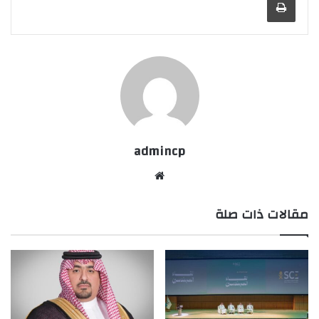
admincp
موق
ع
مقالات ذات صلة
الوي
ب