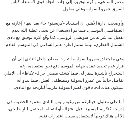
وعمر الساعي، وأكرم توفيق، إلى جانب اتجاه قوي لاستبعاد كباتن
الفريق عمرو السولية وعلي معلول.
وأوضحت إدارة الأهلي أن استبعاد «كريستو» جاء بعد انتهاء إعارته مع
الصفاقسي التونسي، فيما تم الاستغناء عن يحيى عطية الله بعدم
تفعيل بند شرائه من سوتشي الروسي. كما وقّع أكرم توفيق مع نادي
الشمال القطري، بينما ستتم إعارة عمر الساعي في الموسم القادم.
وفي ما يتعلق بعمرو السولية، أشارت مصادر داخل النادي إلى أن
قرار عدم تجديد عقده بنهاية الموسم دفع نحو استبعاده، رغم
استخراج تأشيرة سفر له، فيما كشف مصدر آخر لـ«عكاظ» أن الأهلي
يفاضل حالياً بين عمرو السولية ومصطفى العش، فيما يبدو أنه
سيكون هناك اتجاه قوي لضم السولية تكريماً لتاريخه مع النادي.
أما علي معلول، فبالرغم من رغبة رئيس النادي محمود الخطيب في
إدراجه كتكريم لمسيرته قبل اعتزاله أو انتقاله المحتمل لنادٍ خليجي،
إلا أن هناك توجهاً لاستبعاده بسبب اعتبارات فنية.