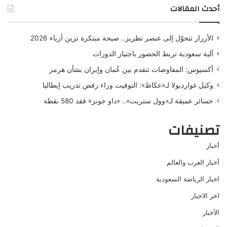
أحدث المقالات
الأزرار تتحوّل إلى عنصر تطريز.. صيحة مبتكرة تزين أزياء 2026
آلية سعودية تربط الحضور باجتياز الدورات
أكسيوس: المفاوضات تتقدم بين عُمان وإيران بشأن هرمز
وكيل غوارديولا لـ«عكاظ»: التوقيت وراء رفض تدريب إيطاليا
خسائر عميقة لـ«وول ستريت».. «داو جونز» فقد 580 نقطة
تصنيفات
أخبار
أخبار العرب والعالم
اخبار الرياضة السعودية
اخر الاخبار
الأخبار