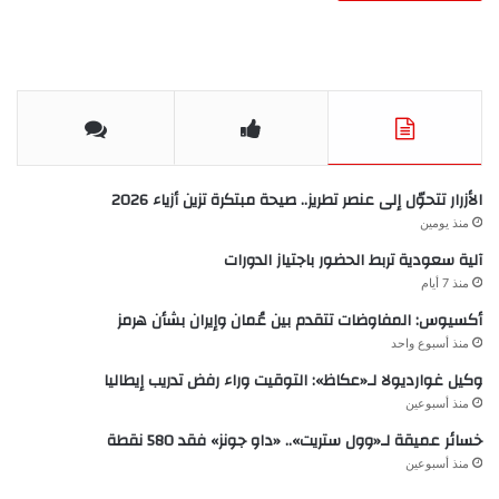
الأزرار تتحوّل إلى عنصر تطريز.. صيحة مبتكرة تزين أزياء 2026
منذ يومين
آلية سعودية تربط الحضور باجتياز الدورات
منذ 7 أيام
أكسيوس: المفاوضات تتقدم بين عُمان وإيران بشأن هرمز
منذ أسبوع واحد
وكيل غوارديولا لـ«عكاظ»: التوقيت وراء رفض تدريب إيطاليا
منذ أسبوعين
خسائر عميقة لـ«وول ستريت».. «داو جونز» فقد 580 نقطة
منذ أسبوعين