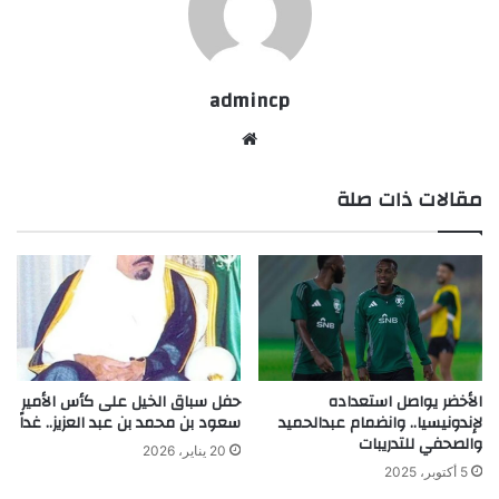
admincp
موق
ع
مقالات ذات صلة
الوي
ب
الأخضر يواصل استعداده
حفل سباق الخيل على كأس الأمير
لإندونيسيا.. وانضمام عبدالحميد
سعود بن محمد بن عبد العزيز.. غداً
والصحفي للتدريبات
20 يناير، 2026
5 أكتوبر، 2025