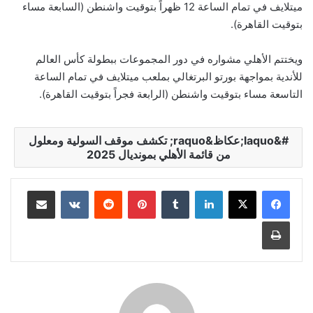
ميتلايف في تمام الساعة 12 ظهراً بتوقيت واشنطن (السابعة مساء
بتوقيت القاهرة).
ويختتم الأهلي مشواره في دور المجموعات ببطولة كأس العالم
للأندية بمواجهة بورتو البرتغالي بملعب ميتلايف في تمام الساعة
التاسعة مساء بتوقيت واشنطن (الرابعة فجراً بتوقيت القاهرة).
&laquo;عكاظ&raquo; تكشف موقف السولية ومعلول
من قائمة الأهلي بمونديال 2025
لينكدإن
‏Tumblr
بينتيريست
‏Reddit
‏VKontakte
مشاركة عبر البريد
طباعة