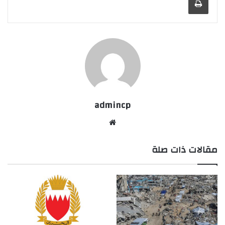
admincp
موق
ع
مقالات ذات صلة
الوي
ب