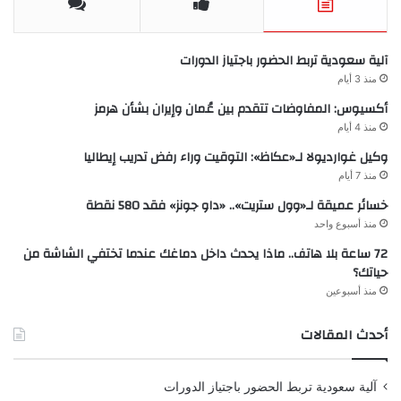
آلية سعودية تربط الحضور باجتياز الدورات
منذ 3 أيام
أكسيوس: المفاوضات تتقدم بين عُمان وإيران بشأن هرمز
منذ 4 أيام
وكيل غوارديولا لـ«عكاظ»: التوقيت وراء رفض تدريب إيطاليا
منذ 7 أيام
خسائر عميقة لـ«وول ستريت».. «داو جونز» فقد 580 نقطة
منذ أسبوع واحد
72 ساعة بلا هاتف.. ماذا يحدث داخل دماغك عندما تختفي الشاشة من
حياتك؟
منذ أسبوعين
أحدث المقالات
آلية سعودية تربط الحضور باجتياز الدورات