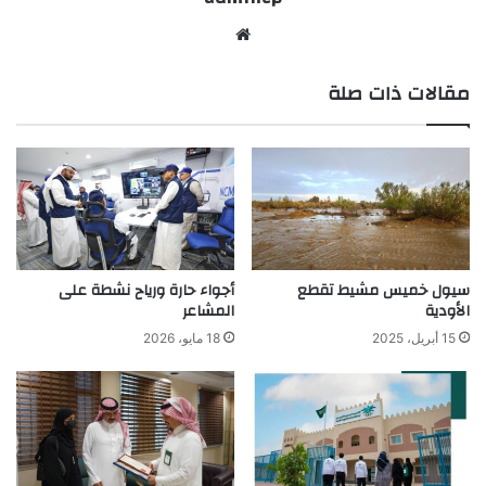
موق
ع
مقالات ذات صلة
الوي
ب
سيول خميس مشيط تقطع
أجواء حارة ورياح نشطة على
الأودية
المشاعر
15 أبريل، 2025
18 مايو، 2026