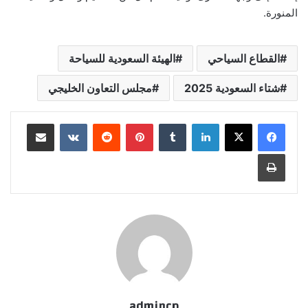
المنورة.
القطاع السياحي
الهيئة السعودية للسياحة
شتاء السعودية 2025
مجلس التعاون الخليجي
لينكدإن
‏Tumblr
بينتيريست
‏Reddit
‏VKontakte
مشاركة عبر البريد
طباعة
admincp