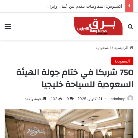
أكسيوس: المفاوضات تتقدم بين عُمان وإيران بشأن هرمز
بحث عن
الق
الرئيسية
/
السعودية
السعودية
750 شريكا في ختام جولة الهيئة
السعودية للسياحة خليجيا
admincp
21 أكتوبر، 2025
0
102
دقيقة واحدة