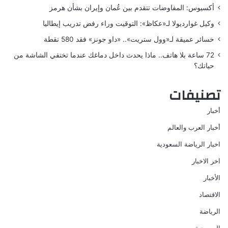
أكسيوس: المفاوضات تتقدم بين عُمان وإيران بشأن هرمز
وكيل غوارديولا لـ«عكاظ»: التوقيت وراء رفض تدريب إيطاليا
خسائر عميقة لـ«وول ستريت».. «داو جونز» فقد 580 نقطة
72 ساعة بلا هاتف.. ماذا يحدث داخل دماغك عندما تختفي الشاشة من
حياتك؟
تصنيفات
أخبار
أخبار العرب والعالم
اخبار الرياضة السعودية
اخر الاخبار
الأخبار
الاقتصاد
الرياضة
السعودية