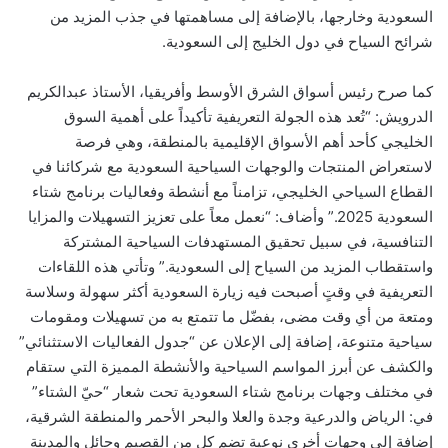
السعودية وخارجها، بالإضافة إلى مساهمتها في جذب المزيد من
شرائح السياح في دول الخليج إلى السعودية.
كما صرح رئيس أسواق الشرق الأوسط وأفريقيا، الأستاذ عبدالكريم
الدرويش: “تُعد هذه الجولة التعريفية تأكيداً على أهمية السوق
الخليجي كأحد أهم الأسواق الإقليمية بالمنطقة، وهي فرصة
لاستعراض المنتجات والوجهات السياحية السعودية مع شركائنا في
القطاع السياحي الخليجي، تزامناً مع أنشطة وفعاليات برنامج شتاء
السعودية 2025.” وأضاف: “نعمل معاً على تعزيز التسهيلات والمزايا
التنافسية، في سبيل تحقيق المستهدفات السياحية المشتركة
واستقطاب المزيد من السياح إلى السعودية.” وتأتي هذه اللقاءات
التعريفية في وقتٍ أصبحت فيه زيارة السعودية أكثر سهولة وسلاسة
ومتعة من أي وقت مضى، بفضّل ما تتمتع به من تسهيلات ومقومات
سياحية متنوعة، إضافة إلى الإعلان عن “جدول الفعاليات الاستثنائي”
والكشف عن أبرز المواسم السياحية والأنشطة المميزة التي ستقام
في مختلف وجهات برنامج شتاء السعودية تحت شعار “حيّ الشتاء”
في: الرياض والدرعية وجدة والعلا والبحر الأحمر والمنطقة الشرقية،
إضافة إلى وجهات أخرى نوعية تضم كل من القصيم وحائل والمدينة