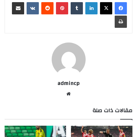
لينكدإن
‏Tumblr
بينتيريست
‏Reddit
‏VKontakte
مشاركة عبر البريد
طباعة
admincp
موق
ع
مقالات ذات صلة
الوي
ب