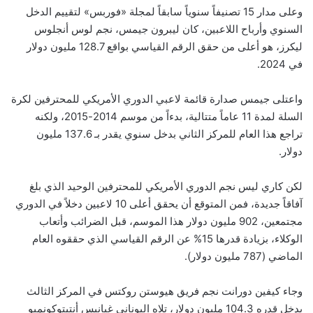
وعلى مدار 15 تصنيفاً سنوياً سابقاً لمجلة «فوربس» لتقييم الدخل
السنوي وأرباح اللاعبين، كان ليبرون جيمس، نجم لوس أنجلوس
ليكرز، هو أعلى من حقق الرقم القياسي بواقع 128.7 مليون دولار
في 2024.
واعتلى جيمس صدارة قائمة لاعبي الدوري الأمريكي للمحترفين لكرة
السلة لمدة 11 عاماً متتالية، بدءاً من موسم 2014-2015، ولكنه
تراجع هذا العام للمركز الثاني بدخل سنوي يقدر بـ 137.6 مليون
دولار.
لكن كاري ليس نجم الدوري الأمريكي للمحترفين الوحيد الذي بلغ
آفاقاً جديدة، فمن المتوقع أن يحقق أعلى 10 لاعبين دخلاً في الدوري
مجتمعين، 902 مليون دولار هذا الموسم، قبل الضرائب وأتعاب
الوكلاء، بزيادة قدرها 15% عن الرقم القياسي الذي حققوه العام
الماضي (787 مليون دولار).
وجاء كيفين دورانت نجم فريق هيوستن روكتس في المركز الثالث
بدخل قدره 104.3 مليون دولار، تلاه اليوناني غيانيس أنتيتوكونمبو