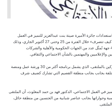
استعدادات جائزة الأميرة صيتة بنت عبدالعزيز للتميز في العمل
الاجتماعي لتنظيم النسخة الثانية من ملتقى دراية «ماذا لو.. كيف تتصرف» خلال الفترة من 25 وحتى 27 أكتوبر الجاري، وذلك
بمركز المغواة بمدينة حائل. ويشارك في الملتقى أكثر من 45 جهة تُمثّل عدد من الجهات الحكومية والأهلية والشركات
والإعلاميين والمهتمين بالشأن الاجتماعي والثقافي.
ويتضمن يوم الافتتاح الذي يرعاه أمير المنطقة تكريم المشاركين بالملتقى، الذي يشمل برنامجه أكثر من 30 ورشة عمل ومنصة
ختلفة بجانب بجانب منطقة القصيم التي تشارك كضيف شرف
لتميز في العمل الاجتماعي، الدكتور فهد بن حمد المغلوث، أن الملتقى
بة وحواراتها بجانب عناصر شبابية من الجنسين من منطقة حائل،
الملتقى.