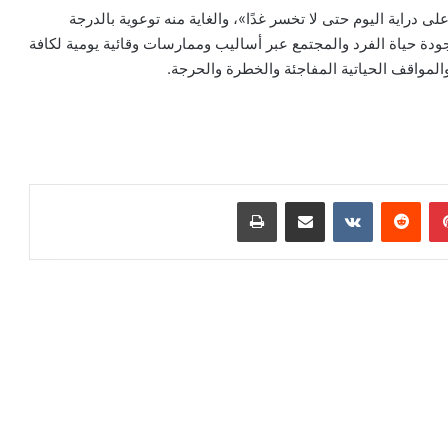
دراية اليوم حتى لا تخسر غدًا»، والغاية منه توعوية بالدرجة
دة حياة الفرد والمجتمع عبر أساليب وممارسات وقائية يومية لكافة
والمواقف الحياتية المفاجئة والخطرة والحرجة.
بينتيريست
‏Reddit
‏VKontakte
مشاركة عبر البريد
طباعة