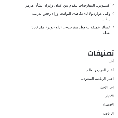
أكسيوس: المفاوضات تتقدم بين عُمان وإيران بشأن هرمز
وكيل غوارديولا لـ«عكاظ»: التوقيت وراء رفض تدريب
إيطاليا
خسائر عميقة لـ«وول ستريت».. «داو جونز» فقد 580
نقطة
تصنيفات
أخبار
أخبار العرب والعالم
اخبار الرياضة السعودية
اخر الاخبار
الأخبار
الاقتصاد
الرياضة