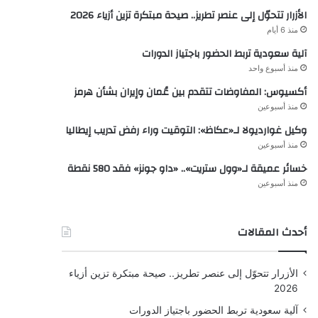
الأزرار تتحوّل إلى عنصر تطريز.. صيحة مبتكرة تزين أزياء 2026
منذ 6 أيام
آلية سعودية تربط الحضور باجتياز الدورات
منذ أسبوع واحد
أكسيوس: المفاوضات تتقدم بين عُمان وإيران بشأن هرمز
منذ أسبوعين
وكيل غوارديولا لـ«عكاظ»: التوقيت وراء رفض تدريب إيطاليا
منذ أسبوعين
خسائر عميقة لـ«وول ستريت».. «داو جونز» فقد 580 نقطة
منذ أسبوعين
أحدث المقالات
الأزرار تتحوّل إلى عنصر تطريز.. صيحة مبتكرة تزين أزياء
2026
آلية سعودية تربط الحضور باجتياز الدورات