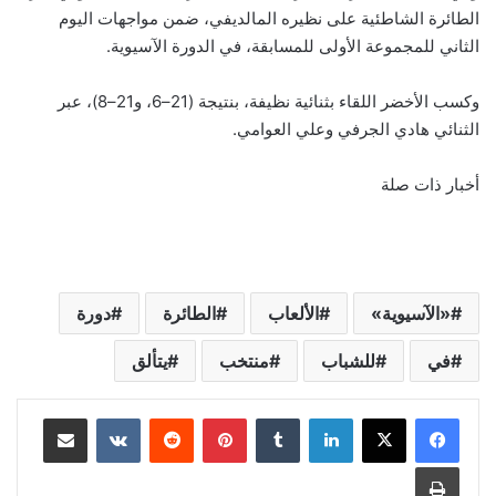
الطائرة الشاطئية على نظيره المالديفي، ضمن مواجهات اليوم
الثاني للمجموعة الأولى للمسابقة، في الدورة الآسيوية.
وكسب الأخضر اللقاء بثنائية نظيفة، بنتيجة (21–6، و21–8)، عبر
الثنائي هادي الجرفي وعلي العوامي.
أخبار ذات صلة
«الآسيوية»
الألعاب
الطائرة
دورة
في
للشباب
منتخب
يتألق
لينكدإن
‏Tumblr
بينتيريست
‏Reddit
‏VKontakte
مشاركة عبر البريد
طباعة