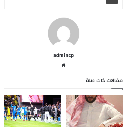
admincp
موق
ع
مقالات ذات صلة
الوي
ب